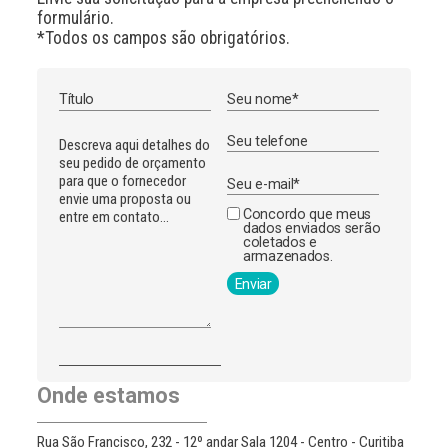
formulário.
*Todos os campos são obrigatórios.
Concordo que meus
dados enviados serão
coletados e
armazenados.
A
l
Onde estamos
t
e
r
Rua São Francisco, 232 - 12º andar Sala 1204 - Centro - Curitiba