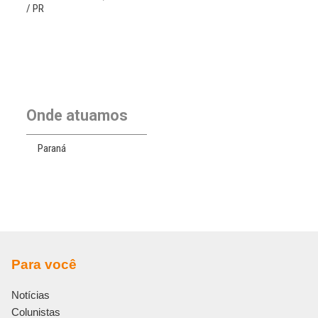
n
/ PR
a
t
i
v
e
:
Onde atuamos
Paraná
Para você
Notícias
Colunistas