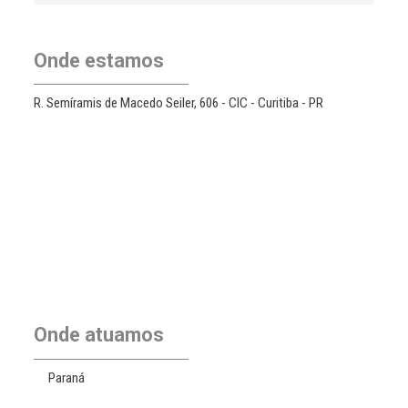
l
t
e
Onde estamos
r
n
a
R. Semíramis de Macedo Seiler, 606 - CIC - Curitiba - PR
t
i
v
e
:
Onde atuamos
Paraná