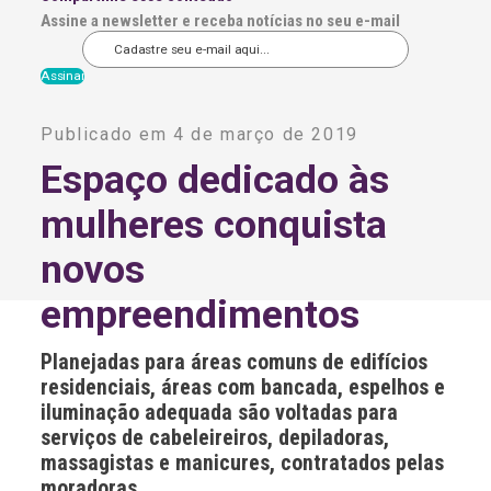
Assine a newsletter e receba notícias no seu e-mail
A
l
Publicado em 4 de março de 2019
t
e
Espaço dedicado às
r
n
mulheres conquista
a
t
i
novos
v
e
empreendimentos
:
Planejadas para áreas comuns de edifícios
residenciais, áreas com bancada, espelhos e
iluminação adequada são voltadas para
serviços de cabeleireiros, depiladoras,
massagistas e manicures, contratados pelas
moradoras