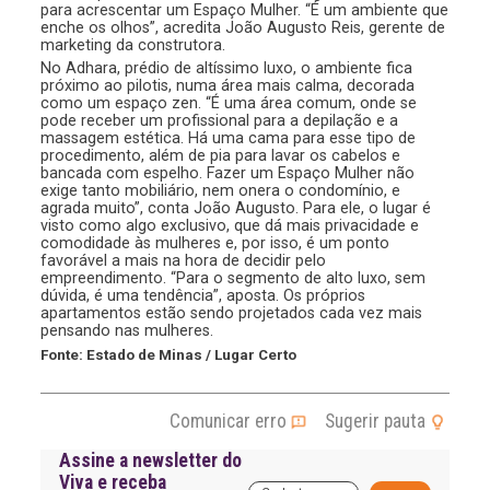
para acrescentar um Espaço Mulher. “É um ambiente que
enche os olhos”, acredita João Augusto Reis, gerente de
marketing da construtora.
No Adhara, prédio de altíssimo luxo, o ambiente fica
próximo ao pilotis, numa área mais calma, decorada
como um espaço zen. “É uma área comum, onde se
pode receber um profissional para a depilação e a
massagem estética. Há uma cama para esse tipo de
procedimento, além de pia para lavar os cabelos e
bancada com espelho. Fazer um Espaço Mulher não
exige tanto mobiliário, nem onera o condomínio, e
agrada muito”, conta João Augusto. Para ele, o lugar é
visto como algo exclusivo, que dá mais privacidade e
comodidade às mulheres e, por isso, é um ponto
favorável a mais na hora de decidir pelo
empreendimento. “Para o segmento de alto luxo, sem
dúvida, é uma tendência”, aposta. Os próprios
apartamentos estão sendo projetados cada vez mais
pensando nas mulheres.
Fonte: Estado de Minas / Lugar Certo
Comunicar erro
Sugerir pauta
Assine a newsletter do
Viva e receba