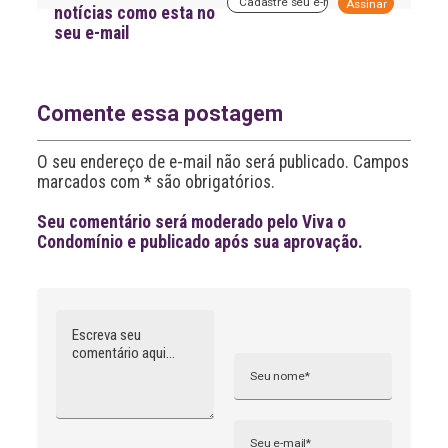
A
notícias como esta no
l
seu e-mail
t
e
r
n
a
Comente essa postagem
t
i
O seu endereço de e-mail não será publicado. Campos
v
marcados com * são obrigatórios.
e
:
Seu comentário será moderado pelo Viva o
Condomínio e publicado após sua aprovação.
Comentário
Nome
A
l
t
e
r
n
Email
a