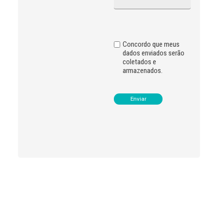
t
i
v
e
:
Concordo que meus
dados enviados serão
coletados e
armazenados.
Leia
>
<
mais
notícias