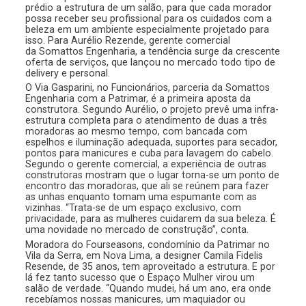
prédio a estrutura de um salão, para que cada morador
possa receber seu profissional para os cuidados com a
beleza em um ambiente especialmente projetado para
isso. Para Aurélio Rezende, gerente comercial
da Somattos Engenharia, a tendência surge da crescente
oferta de serviços, que lançou no mercado todo tipo de
delivery e personal.
O Via Gasparini, no Funcionários, parceria da Somattos
Engenharia com a Patrimar, é a primeira aposta da
construtora. Segundo Aurélio, o projeto prevê uma infra-
estrutura completa para o atendimento de duas a três
moradoras ao mesmo tempo, com bancada com
espelhos e iluminação adequada, suportes para secador,
pontos para manicures e cuba para lavagem do cabelo.
Segundo o gerente comercial, a experiência de outras
construtoras mostram que o lugar torna-se um ponto de
encontro das moradoras, que ali se reúnem para fazer
as unhas enquanto tomam uma espumante com as
vizinhas. “Trata-se de um espaço exclusivo, com
privacidade, para as mulheres cuidarem da sua beleza. É
uma novidade no mercado de construção”, conta.
Moradora do Fourseasons, condomínio da Patrimar no
Vila da Serra, em Nova Lima, a designer Camila Fidelis
Resende, de 35 anos, tem aproveitado a estrutura. E por
lá fez tanto sucesso que o Espaço Mulher virou um
salão de verdade. “Quando mudei, há um ano, era onde
recebíamos nossas manicures, um maquiador ou