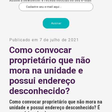
Assine a newsletter e receba notícias no seu e-mail
A
l
Publicado em 7 de julho de 2021
t
e
Como convocar
r
n
proprietário que não
a
t
i
mora na unidade e
v
e
possui endereço
:
desconhecido?
Como convocar proprietário que não mora na
unidade e possui endereço desconhecido? É