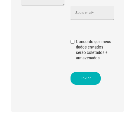
n
Email
a
t
i
v
e
:
Concordo que meus
dados enviados
serão coletados e
armazenados.
Leia
>
<
mais