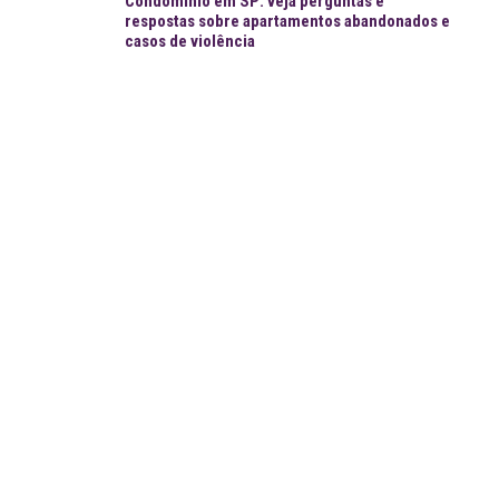
Condomínio em SP: veja perguntas e
respostas sobre apartamentos abandonados e
casos de violência