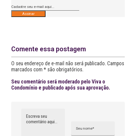
A
l
t
e
r
n
Comente essa postagem
a
t
O seu endereço de e-mail não será publicado. Campos
i
v
marcados com * são obrigatórios.
e
:
Seu comentário será moderado pelo Viva o
Condomínio e publicado após sua aprovação.
Comentário
Nome
A
l
t
e
r