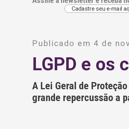
Assine a newsletter e receba n
A
l
Publicado em 4 de no
t
e
r
LGPD e os 
n
a
t
i
v
A Lei Geral de Proteção
e
:
grande repercussão a par