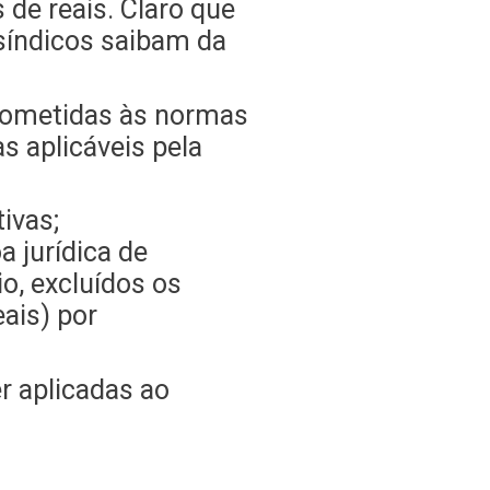
de reais. Claro que
síndicos saibam da
 cometidas às normas
s aplicáveis pela
ivas;
a jurídica de
io, excluídos os
eais) por
r aplicadas ao