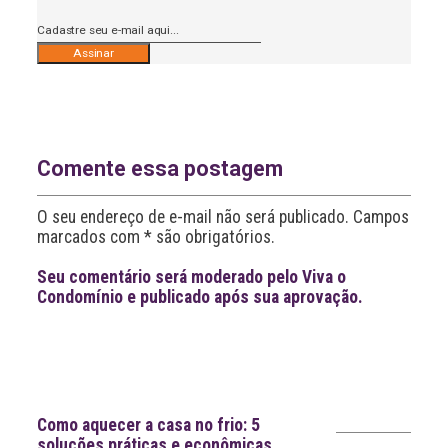
A
l
t
e
r
n
Comente essa postagem
a
t
O seu endereço de e-mail não será publicado. Campos
i
v
marcados com * são obrigatórios.
e
:
Seu comentário será moderado pelo Viva o
Condomínio e publicado após sua aprovação.
Leia
>
<
mais
notícias
Notícias recentes
Como aquecer a casa no frio: 5
soluções práticas e econômicas