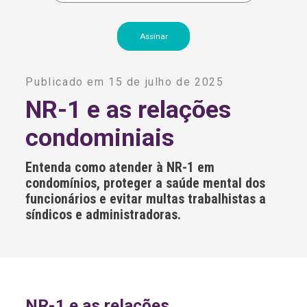
A
l
Publicado em 15 de julho de 2025
t
e
NR-1 e as relações
r
n
condominiais
a
t
i
Entenda como atender à NR-1 em
v
e
condomínios, proteger a saúde mental dos
:
funcionários e evitar multas trabalhistas a
síndicos e administradoras.
NR-1 e as relações