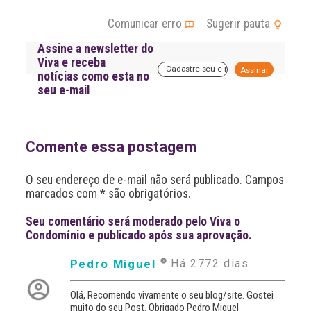
Comunicar erro
Sugerir pauta
Assine a newsletter do
Viva e receba
A
notícias como esta no
l
seu e-mail
t
e
r
n
a
Comente essa postagem
t
i
O seu endereço de e-mail não será publicado. Campos
v
marcados com * são obrigatórios.
e
:
Seu comentário será moderado pelo Viva o
Condomínio e publicado após sua aprovação.
Pedro Miguel
Há 2772 dias
Olá, Recomendo vivamente o seu blog/site. Gostei
muito do seu Post. Obrigado Pedro Miguel