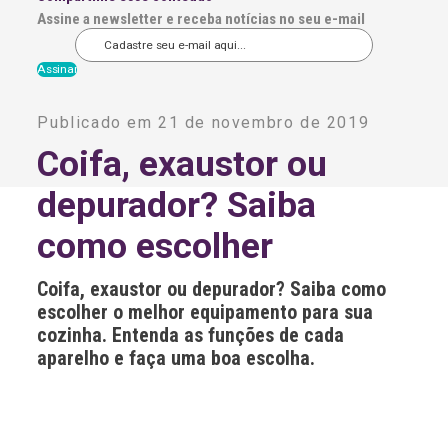
Assine a newsletter e receba notícias no seu e-mail
A
l
Publicado em 21 de novembro de 2019
t
e
Coifa, exaustor ou
r
n
depurador? Saiba
a
t
i
como escolher
v
e
:
Coifa, exaustor ou depurador? Saiba como
escolher o melhor equipamento para sua
cozinha. Entenda as funções de cada
aparelho e faça uma boa escolha.