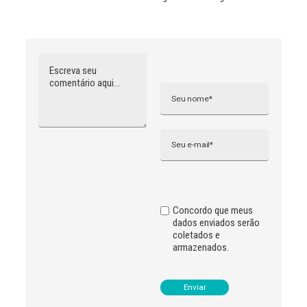
Comentário
Nome
A
l
t
e
r
n
Email
a
t
i
v
e
:
Concordo que meus
dados enviados serão
coletados e
armazenados.