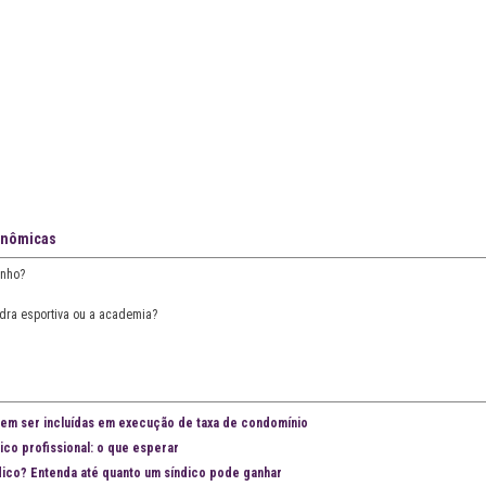
conômicas
inho?
ra esportiva ou a academia?
dem ser incluídas em execução de taxa de condomínio
ico profissional: o que esperar
dico? Entenda até quanto um síndico pode ganhar