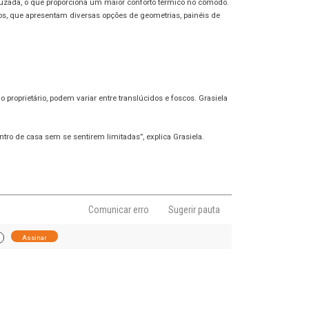
ruzada, o que proporciona um maior conforto térmico no cômodo.
s, que apresentam diversas opções de geometrias, painéis de
roprietário, podem variar entre translúcidos e foscos. Grasiela
ro de casa sem se sentirem limitadas”, explica Grasiela.
Comunicar erro
Sugerir pauta