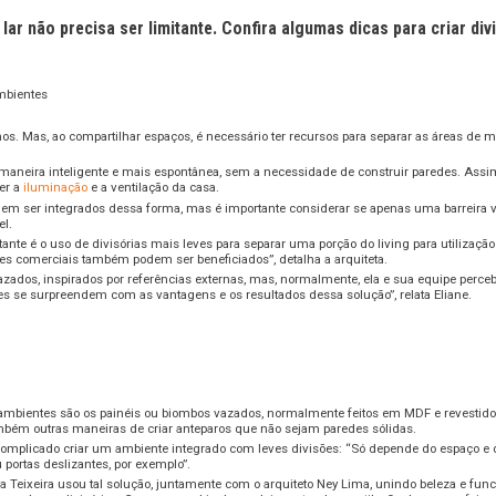
ar não precisa ser limitante. Confira algumas dicas para criar di
s. Mas, ao compartilhar espaços, é necessário ter recursos para separar as áreas de man
de maneira inteligente e mais espontânea, sem a necessidade de construir paredes. As
er a
iluminação
e a ventilação da casa.
 ser integrados dessa forma, mas é importante considerar se apenas uma barreira visual
el.
te é o uso de divisórias mais leves para separar uma porção do living para utilizaçã
tes comerciais também podem ser beneficiados”, detalha a arquiteta.
 vazados, inspirados por referências externas, mas, normalmente, ela e sua equipe perc
ntes se surpreendem com as vantagens e os resultados dessa solução”, relata Eliane.
 ambientes são os painéis ou biombos vazados, normalmente feitos em MDF e revestidos
mbém outras maneiras de criar anteparos que não sejam paredes sólidas.
 complicado criar um ambiente integrado com leves divisões: “Só depende do espaço e d
u portas deslizantes, por exemplo”.
ia Teixeira usou tal solução, juntamente com o arquiteto Ney Lima, unindo beleza e fun