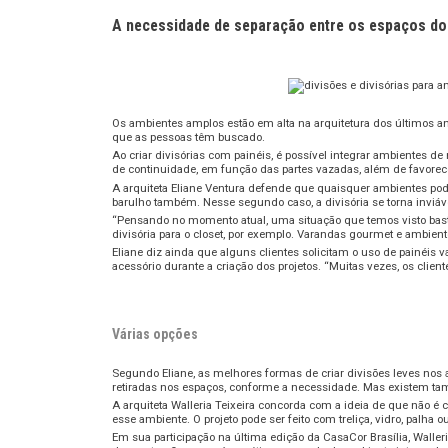
A necessidade de separação entre os espaços do l
Os ambientes amplos estão em alta na arquitetura dos últimos ano
que as pessoas têm buscado.
Ao criar divisórias com painéis, é possível integrar ambientes 
de continuidade, em função das partes vazadas, além de favorec
A arquiteta Eliane Ventura defende que quaisquer ambientes podem
barulho também. Nesse segundo caso, a divisória se torna inviáv
“Pensando no momento atual, uma situação que temos visto bastan
divisória para o closet, por exemplo. Varandas gourmet e ambien
Eliane diz ainda que alguns clientes solicitam o uso de painéis
acessório durante a criação dos projetos. “Muitas vezes, os clie
Várias opções
Segundo Eliane, as melhores formas de criar divisões leves nos
retiradas nos espaços, conforme a necessidade. Mas existem ta
A arquiteta Walleria Teixeira concorda com a ideia de que não é
esse ambiente. O projeto pode ser feito com treliça, vidro, palha o
Em sua participação na última edição da CasaCor Brasília, Waller