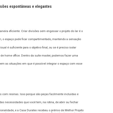
visões espontâneas e elegantes
eira eficiente. Criar divisões sem engessar o projeto do lar é o
sim, o espaço pode ficar compartimentado, mantendo a sensação
 é suficiente para o objetivo final, ou se é preciso isolar
o de home office. Dentro da suíte master, podemos fazer uma
ebem as situações em que é possível integrar o espaço com esse
 com resinas. Isso porque são peças facilmente incluídas e
as necessidades que você tem, na rotina, de abrir ou fechar
cionalidade, e a Casa Duratex recebeu o prêmio de Melhor Projeto