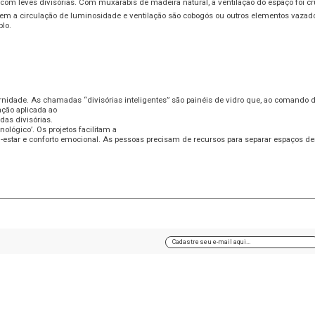
om leves divisórias. Com muxarabis de madeira natural, a ventilação do espaço foi c
em a circulação de luminosidade e ventilação são cobogós ou outros elementos vazado
plo.
dade. As chamadas “divisórias inteligentes” são painéis de vidro que, ao comando do p
ção aplicada ao
das divisórias.
ológico’. Os projetos facilitam a
star e conforto emocional. As pessoas precisam de recursos para separar espaços dent