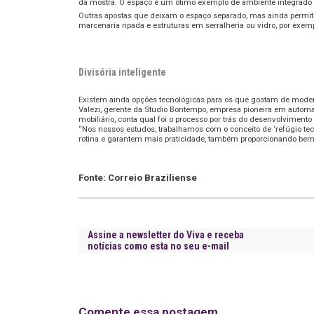
da mostra. O espaço é um ótimo exemplo de ambiente integrado c
Outras apostas que deixam o espaço separado, mas ainda permit
marcenaria ripada e estruturas em serralheria ou vidro, por exem
Divisória inteligente
Existem ainda opções tecnológicas para os que gostam de moderni
Valezi, gerente da Studio Bontempo, empresa pioneira em automa
mobiliário, conta qual foi o processo por trás do desenvolvimento 
“Nos nossos estudos, trabalhamos com o conceito de ‘refúgio tecn
rotina e garantem mais praticidade, também proporcionando bem-e
Fonte: Correio Braziliense
Assine a newsletter do Viva e receba
notícias como esta no seu e-mail
Comente essa postagem