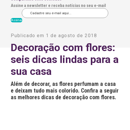
Assine a newsletter e receba notícias no seu e-mail
A
l
Publicado em 1 de agosto de 2018
t
e
Decoração com flores:
r
n
seis dicas lindas para a
a
t
i
sua casa
v
e
:
Além de decorar, as flores perfumam a casa
e deixam tudo mais colorido. Confira a seguir
as melhores dicas de decoração com flores.