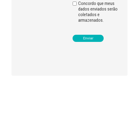
:
Concordo que meus
dados enviados serão
coletados e
armazenados.
Leia
>
<
mais
notícias