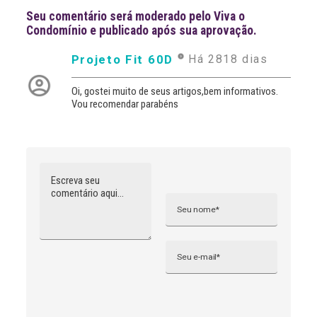
Seu comentário será moderado pelo Viva o
Condomínio e publicado após sua aprovação.
Projeto Fit 60D
Há 2818 dias
Oi, gostei muito de seus artigos,bem informativos.
Vou recomendar parabéns
Comentário
Nome
A
l
t
e
r
n
Email
a
t
i
v
e