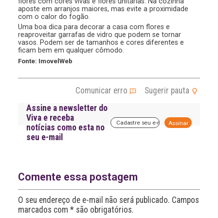
flores com cores vivas e flores unitárias. Na cozinha
aposte em arranjos maiores, mas evite a proximidade
com o calor do fogão.
Uma boa dica para decorar a casa com flores e
reaproveitar garrafas de vidro que podem se tornar
vasos. Podem ser de tamanhos e cores diferentes e
ficam bem em qualquer cômodo.
Fonte: ImovelWeb
Comunicar erro
Sugerir pauta
Assine a newsletter do
Viva e receba
A
notícias como esta no
l
seu e-mail
t
e
r
n
a
Comente essa postagem
t
i
O seu endereço de e-mail não será publicado. Campos
v
marcados com * são obrigatórios.
e
: