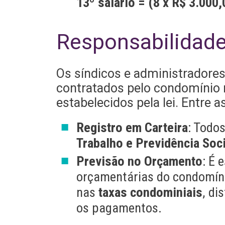
13º salário = (8 x R$ 3.000,
Responsabilidade
Os síndicos e administradores
contratados pelo condomínio 
estabelecidos pela lei. Entre a
Registro em Carteira
: Todo
Trabalho e Previdência Soc
Previsão no Orçamento
: É 
orçamentárias do condomínio
nas
taxas condominiais
, di
os pagamentos.