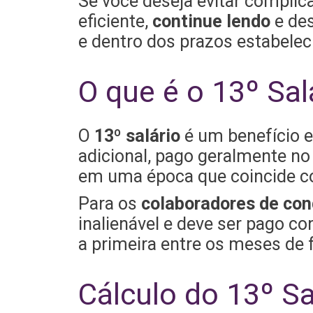
Se você deseja evitar complic
eficiente,
continue lendo
e des
e dentro dos prazos estabelec
O que é o 13º Sal
O
13º salário
é um benefício ex
adicional, pago geralmente no
em uma época que coincide co
Para os
colaboradores de co
inalienável e deve ser pago c
a primeira entre os meses de 
Cálculo do 13º Sa