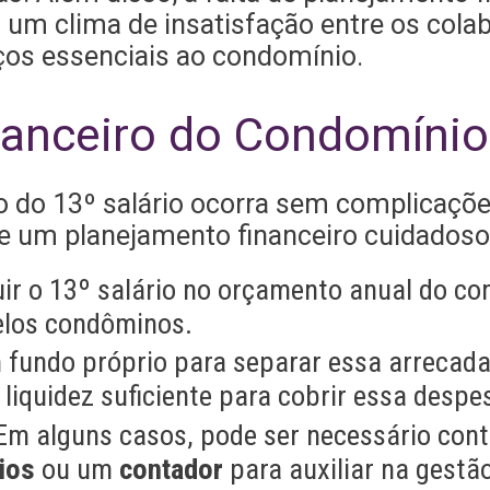
o um clima de insatisfação entre os col
ços essenciais ao condomínio.
nanceiro do Condomínio
o do 13º salário ocorra sem complicaçõe
e um planejamento financeiro cuidadoso. 
luir o 13º salário no orçamento anual do co
elos condôminos.
 fundo próprio para separar essa arrecad
 liquidez suficiente para cobrir essa despes
 Em alguns casos, pode ser necessário con
ios
ou um
contador
para auxiliar na gestão