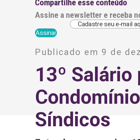
Compartilhe esse conteúdo
Assine a newsletter e receba n
A
l
Publicado em 9 de de
t
e
r
13º Salário
n
a
t
i
Condomínio
v
e
:
Síndicos