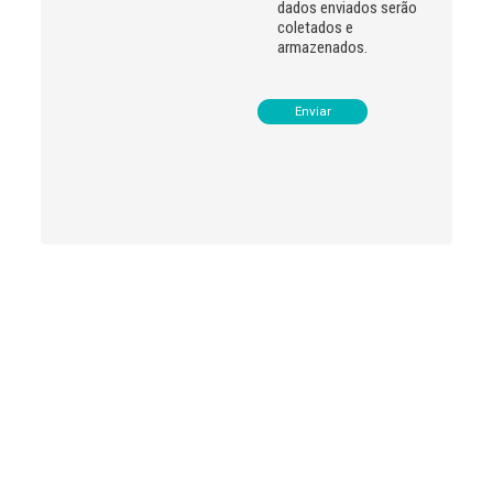
dados enviados serão
coletados e
armazenados.
Leia
>
<
mais
notícias