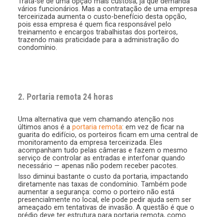
Trata-se de uma opção mais custosa, já que demanda
vários funcionários. Mas a contratação de uma empresa
terceirizada aumenta o custo-benefício desta opção,
pois essa empresa é quem fica responsável pelo
treinamento e encargos trabalhistas dos porteiros,
trazendo mais praticidade para a administração do
condomínio.
2. Portaria remota 24 horas
Uma alternativa que vem chamando atenção nos
últimos anos é a
portaria remota
: em vez de ficar na
guarita do edifício, os porteiros ficam em uma central de
monitoramento da empresa terceirizada. Eles
acompanham tudo pelas câmeras e fazem o mesmo
serviço de controlar as entradas e interfonar quando
necessário — apenas não podem receber pacotes.
Isso diminui bastante o custo da portaria, impactando
diretamente nas taxas de condomínio. Também pode
aumentar a segurança: como o porteiro não está
presencialmente no local, ele pode pedir ajuda sem ser
ameaçado em tentativas de invasão. A questão é que o
prédio deve ter estrutura para portaria remota, como