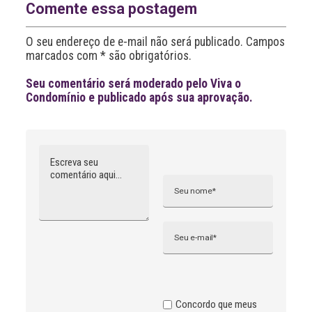
a
Comente essa postagem
t
i
O seu endereço de e-mail não será publicado. Campos
v
marcados com * são obrigatórios.
e
:
Seu comentário será moderado pelo Viva o
Condomínio e publicado após sua aprovação.
Comentário
Nome
A
l
t
e
r
n
Email
a
t
i
v
e
:
Concordo que meus