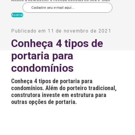
A
l
Publicado em 11 de novembro de 2021
t
e
Conheça 4 tipos de
r
n
portaria para
a
t
i
condomínios
v
e
:
Conheça 4 tipos de portaria para
condomínios. Além do porteiro tradicional,
construtora investe em estrutura para
outras opções de portaria.