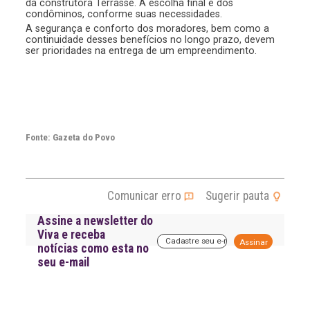
da construtora Terrasse. A escolha final é dos
condôminos, conforme suas necessidades.
A segurança e conforto dos moradores, bem como a
continuidade desses benefícios no longo prazo, devem
ser prioridades na entrega de um empreendimento.
Fonte: Gazeta do Povo
Comunicar erro
Sugerir pauta
Assine a newsletter do
Viva e receba
A
notícias como esta no
l
seu e-mail
t
e
r
n