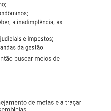
ho;
condôminos;
ber, a inadimplência, as
udiciais e impostos;
andas da gestão.
então buscar meios de
anejamento de metas e a traçar
ssembleias