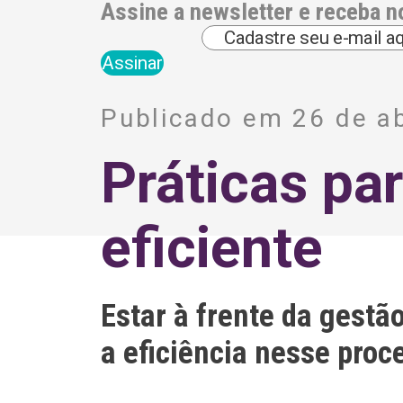
Assine a newsletter e receba n
A
l
Publicado em 26 de ab
t
e
r
Práticas pa
n
a
t
i
eficiente
v
e
:
Estar à frente da gestã
a eficiência nesse pro