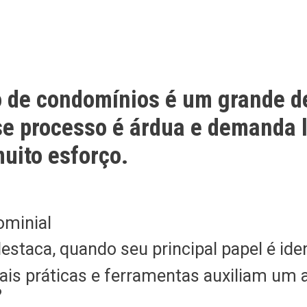
ão de condomínios é um grande d
sse processo é árdua e demanda 
muito esforço.
destaca, quando seu principal papel é iden
is práticas e ferramentas auxiliam um a
?