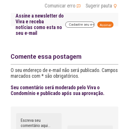
Comunicar erro
Sugerir pauta
Assine a newsletter do
Viva e receba
A
notícias como esta no
l
seu e-mail
t
e
r
n
a
Comente essa postagem
t
i
O seu endereço de e-mail não será publicado. Campos
v
marcados com * são obrigatórios.
e
:
Seu comentário será moderado pelo Viva o
Condomínio e publicado após sua aprovação.
Comentário
Nome
A
l
t