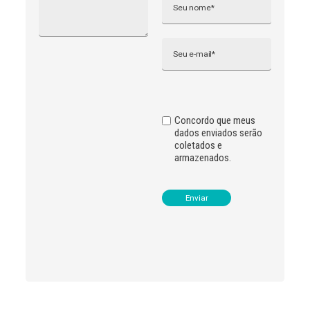
e
r
n
Email
a
t
i
v
e
:
Concordo que meus
dados enviados serão
coletados e
armazenados.
Leia
>
<