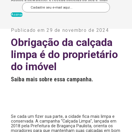
A
l
Publicado em 29 de novembro de 2024
t
e
Obrigação da calçada
r
n
limpa é do proprietário
a
t
i
do imóvel
v
e
:
Saiba mais sobre essa campanha.
Se cada um fizer sua parte, a cidade fica mais limpa e
conservada. A campanha “Calçada Limpa”, lançada em
2018 pela Prefeitura de Bragança Paulista, orienta os
moradores para que mantenham suas calçadas em bom