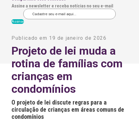
Assine a newsletter e receba notícias no seu e-mail
A
l
Publicado em 19 de janeiro de 2026
t
e
Projeto de lei muda a
r
n
rotina de famílias com
a
t
i
crianças em
v
e
condomínios
:
O projeto de lei discute regras para a
circulação de crianças em áreas comuns de
condomínios