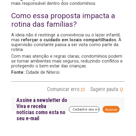
mais responsável dentro dos condomínios.
Como essa proposta impacta a
rotina das famílias?
A ideia não é restringir a convivência ou o lazer infantil,
mas
reforçar o cuidado em locais compartilhados
. A
supervisão constante passa a ser vista como parte da
rotina.
Com mais atenção e regras claras, condomínios podem
se tornar ambientes mais seguros, reduzindo conflitos e
protegendo o bem-estar das crianças.
Fonte:
Cidade de Niteroi
Comunicar erro
Sugerir pauta
Assine a newsletter do
Viva e receba
A
notícias como esta no
l
seu e-mail
t
e
r
n