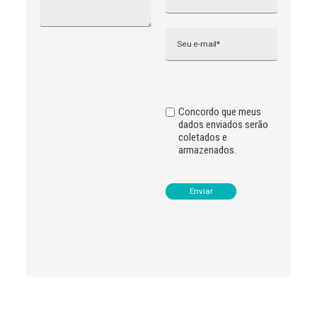
r
n
Email
a
t
i
v
e
:
Concordo que meus
dados enviados serão
coletados e
armazenados.
Leia
>
<