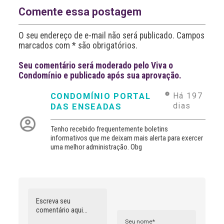
a
Comente essa postagem
t
i
O seu endereço de e-mail não será publicado. Campos
v
marcados com * são obrigatórios.
e
:
Seu comentário será moderado pelo Viva o
Condomínio e publicado após sua aprovação.
CONDOMÍNIO PORTAL
Há 197
dias
DAS ENSEADAS
Tenho recebido frequentemente boletins
informativos que me deixam mais alerta para exercer
uma melhor administração. Obg
Comentário
Nome
A
l
t
e