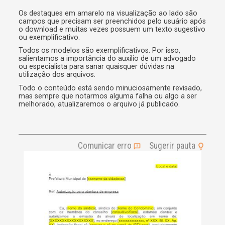
e
r
Os destaques em amarelo na visualização ao lado são
campos que precisam ser preenchidos pelo usuário após
n
o download e muitas vezes possuem um texto sugestivo
a
ou exemplificativo.
t
i
Todos os modelos são exemplificativos. Por isso,
v
salientamos a importância do auxílio de um advogado
e
ou especialista para sanar quaisquer dúvidas na
utilização dos arquivos.
:
Todo o conteúdo está sendo minuciosamente revisado,
mas sempre que notarmos alguma falha ou algo a ser
melhorado, atualizaremos o arquivo já publicado.
Comunicar erro
Sugerir pauta