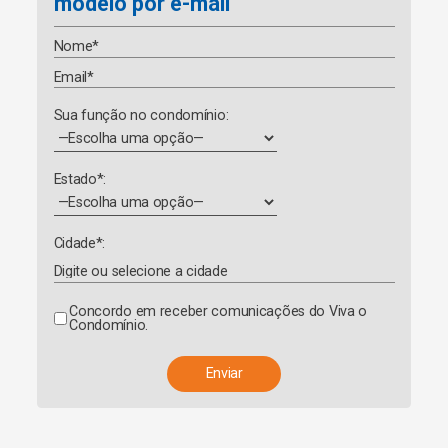
modelo por e-mail
Sua função no condomínio:
Estado*:
Cidade*:
Concordo em receber comunicações do Viva o
Condomínio.
A
l
t