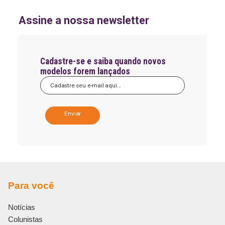
Assine a nossa newsletter
Cadastre-se e saiba quando novos
modelos forem lançados
A
l
t
e
r
n
a
Para você
t
i
Notícias
v
e
Colunistas