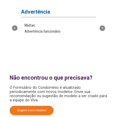
Advertência
Atas
Multas
Ata de 
Advertência funcionário
Reunião
Reuniã
ressalv
o
Não encontrou o que precisava?
O Formulário do Condomínio é atualizado
periodicamente com novos modelos. Envie sua
recomendação ou sugestão de modelo a ser criado para
a equipe do Viva.
Sugerir novo modelo