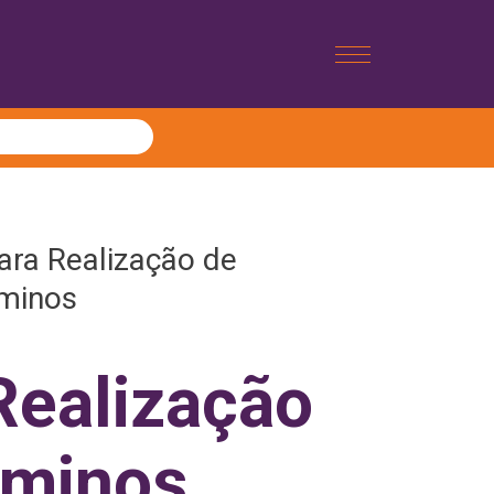
ra Realização de
minos
Realização
ôminos