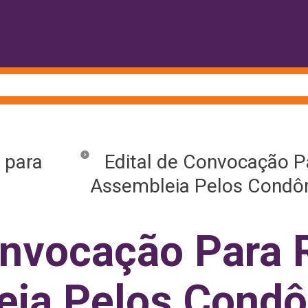
 para
Edital de Convocação Pa
Assembleia Pelos Condô
onvocação Para 
eia Pelos Cond