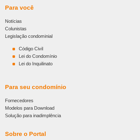
n
a
Para você
t
i
Notícias
v
e
Colunistas
:
Legislação condominial
Código Civil
Lei do Condomínio
Lei do Inquilinato
Para seu condomínio
Fornecedores
Modelos para Download
Solução para inadimplência
Sobre o Portal