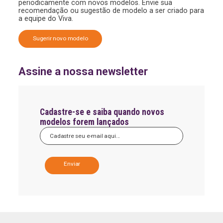
periodicamente com novos modelos. Envie sua
recomendação ou sugestão de modelo a ser criado para
a equipe do Viva.
Sugerir novo modelo
Assine a nossa newsletter
Cadastre-se e saiba quando novos
modelos forem lançados
A
l
t
e
r