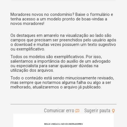
l
t
e
Moradores novos no condomínio? Baixe o formulário e
r
tenha acesso a um modelo pronto de boas-vindas a
novos moradores!
n
a
t
Os destaques em amarelo na visualização ao lado são
i
campos que precisam ser preenchidos pelo usuário após
v
o download e muitas vezes possuem um texto sugestivo
e
ou exemplificativo.
:
Todos os modelos são exemplificativos. Por isso,
salientamos a importância do auxílio de um advogado
ou especialista para sanar quaisquer dúvidas na
utilização dos arquivos.
Todo o conteúdo está sendo minuciosamente revisado,
mas sempre que notarmos alguma falha ou algo a ser
melhorado, atualizaremos o arquivo já publicado.
Comunicar erro
Sugerir pauta