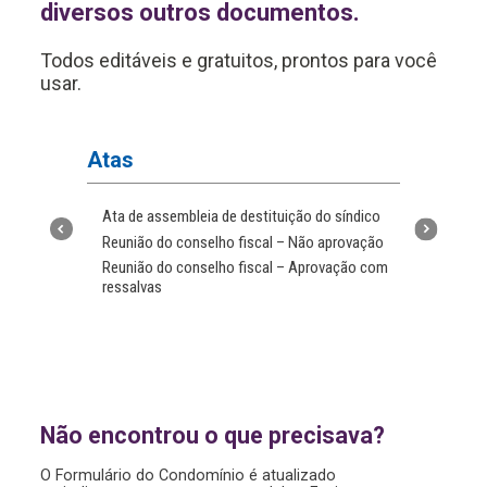
diversos outros documentos.
Todos editáveis e gratuitos, prontos para você
usar.
Atas
Autor
Ata de assembleia de destituição do síndico
Autori
Reunião do conselho fiscal – Não aprovação
Autoriz
Reunião do conselho fiscal – Aprovação com
ressalvas
Não encontrou o que precisava?
O Formulário do Condomínio é atualizado