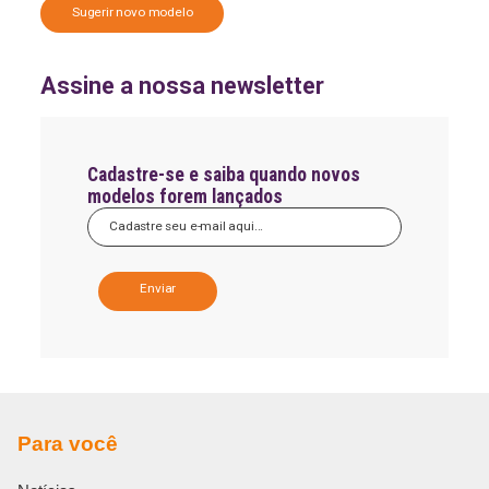
Sugerir novo modelo
Assine a nossa newsletter
Cadastre-se e saiba quando novos
modelos forem lançados
A
l
t
e
r
n
a
Para você
t
i