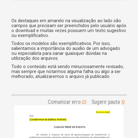
l
t
e
r
Os destaques em amarelo na visualização ao lado são
campos que precisam ser preenchidos pelo usuário após
n
o download e muitas vezes possuem um texto sugestivo
a
ou exemplificativo.
t
i
Todos os modelos são exemplificativos. Por isso,
v
salientamos a importância do auxílio de um advogado
e
ou especialista para sanar quaisquer dúvidas na
utilização dos arquivos.
:
Todo o conteúdo está sendo minuciosamente revisado,
mas sempre que notarmos alguma falha ou algo a ser
melhorado, atualizaremos o arquivo já publicado.
Comunicar erro
Sugerir pauta