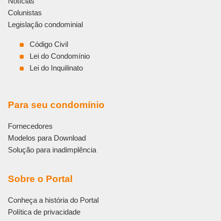
Notícias
v
e
Colunistas
:
Legislação condominial
Código Civil
Lei do Condomínio
Lei do Inquilinato
Para seu condomínio
Fornecedores
Modelos para Download
Solução para inadimplência
Sobre o Portal
Conheça a história do Portal
Política de privacidade