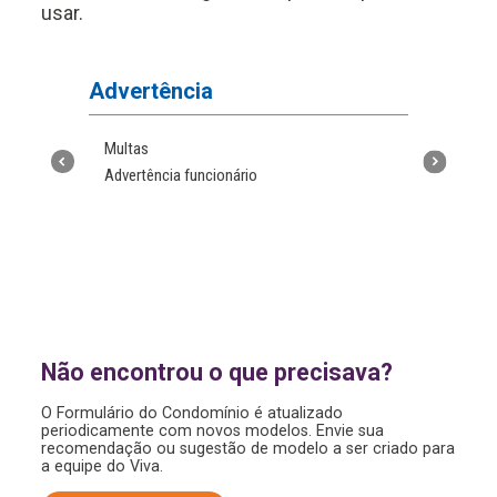
usar.
Advertência
Atas
Multas
Ata de 
Advertência funcionário
Reunião
Reuniã
ressalv
o
Não encontrou o que precisava?
O Formulário do Condomínio é atualizado
periodicamente com novos modelos. Envie sua
recomendação ou sugestão de modelo a ser criado para
a equipe do Viva.