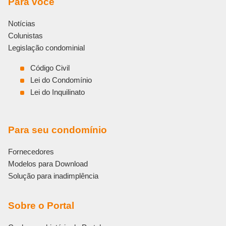
Para você
t
i
Notícias
v
e
Colunistas
:
Legislação condominial
Código Civil
Lei do Condomínio
Lei do Inquilinato
Para seu condomínio
Fornecedores
Modelos para Download
Solução para inadimplência
Sobre o Portal