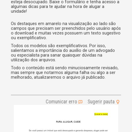
r
esteja desocupado. Baixe o formulário e tenha acesso a
algumas dicas para te ajudar na hora de alugar a
n
unidade!
a
t
i
Os destaques em amarelo na visualização ao lado são
v
campos que precisam ser preenchidos pelo usuário após
e
o download e muitas vezes possuem um texto sugestivo
ou exemplificativo.
:
Todos os modelos são exemplificativos. Por isso,
salientamos a importância do auxílio de um advogado
ou especialista para sanar quaisquer dúvidas na
utilização dos arquivos.
Todo o conteúdo está sendo minuciosamente revisado,
mas sempre que notarmos alguma falha ou algo a ser
melhorado, atualizaremos o arquivo já publicado.
Comunicar erro
Sugerir pauta