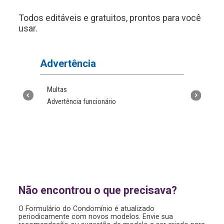
Todos editáveis e gratuitos, prontos para você
usar.
Advertência
Atas
Multas
Ata de 
Advertência funcionário
Reunião
Reuniã
ressalv
o
Não encontrou o que precisava?
O Formulário do Condomínio é atualizado
periodicamente com novos modelos. Envie sua