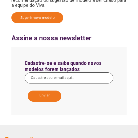
recomendação ou sugestão de modelo a ser criado para
a equipe do Viva.
Sugerir novo modelo
Assine a nossa newsletter
Cadastre-se e saiba quando novos
modelos forem lançados
A
l
t
e
r
n
a