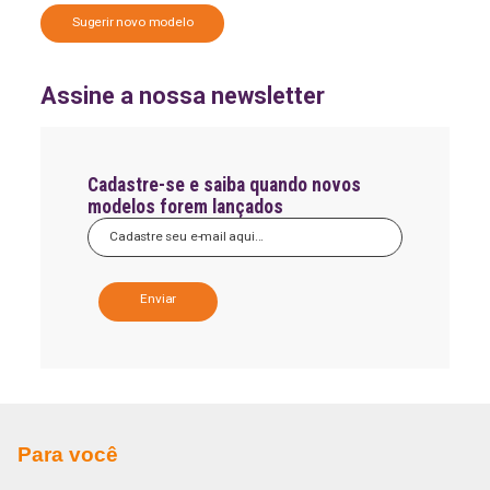
Sugerir novo modelo
Assine a nossa newsletter
Cadastre-se e saiba quando novos
modelos forem lançados
A
l
t
e
r
n
a
Para você
t
i