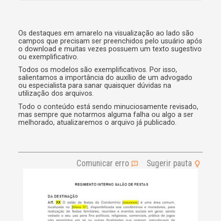
l
t
e
r
Os destaques em amarelo na visualização ao lado são
campos que precisam ser preenchidos pelo usuário após
n
o download e muitas vezes possuem um texto sugestivo
a
ou exemplificativo.
t
i
Todos os modelos são exemplificativos. Por isso,
v
salientamos a importância do auxílio de um advogado
e
ou especialista para sanar quaisquer dúvidas na
utilização dos arquivos.
:
Todo o conteúdo está sendo minuciosamente revisado,
mas sempre que notarmos alguma falha ou algo a ser
melhorado, atualizaremos o arquivo já publicado.
Comunicar erro
Sugerir pauta