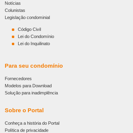
Notícias
v
e
Colunistas
:
Legislação condominial
Código Civil
Lei do Condomínio
Lei do Inquilinato
Para seu condomínio
Fornecedores
Modelos para Download
Solução para inadimplência
Sobre o Portal
Conheça a história do Portal
Política de privacidade