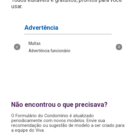
usar.
Advertência
Atas
Multas
Ata de 
Advertência funcionário
Reunião
Reuniã
ressalv
o
Não encontrou o que precisava?
O Formulário do Condomínio é atualizado
periodicamente com novos modelos. Envie sua
recomendação ou sugestão de modelo a ser criado para
a equipe do Viva.