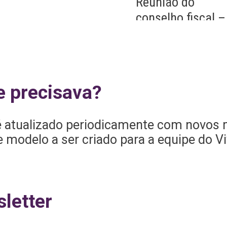
Reunião do
o
conselho fiscal –
Não aprovação
ra
Reunião do
conselho fiscal –
Aprovação com
e precisava?
ressalvas
 atualizado periodicamente com novos 
modelo a ser criado para a equipe do Vi
letter