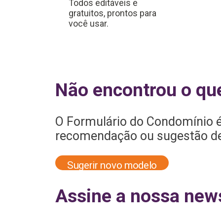
Todos editáveis e
Requisição salã
gratuitos, prontos para
de festas
você usar.
Revisão da leitu
de gás
Solicitação de
Não encontrou o qu
declaração de
quitação
O Formulário do Condomínio é
recomendação ou sugestão de 
Sugerir novo modelo
Assine a nossa news