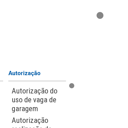
Autorização
Cartas
Autorização do
Carta de
uso de vaga de
preposição
garagem
Solicitação de
Autorização
ART para obra na