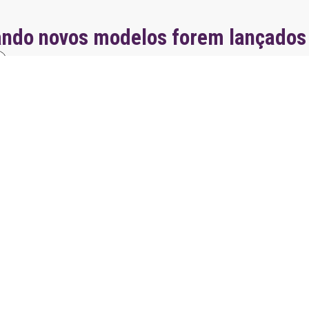
ando novos modelos forem lançados
seu condomínio
Sobre o Portal
dores
Conheça a história do Portal
 para Download
Política de privacidade
para inadimplência
Contato