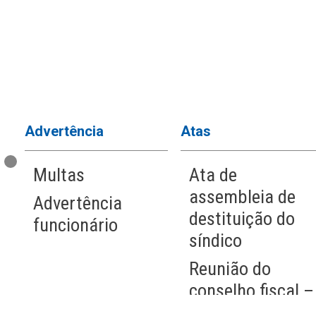
Advertência
Atas
Multas
Ata de
assembleia de
Advertência
destituição do
funcionário
síndico
a
Reunião do
o
conselho fiscal –
Não aprovação