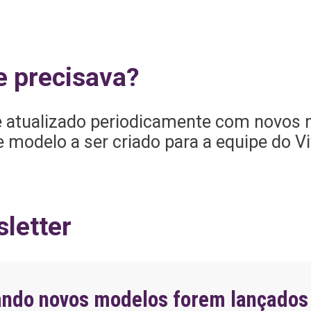
ra
Reunião do
conselho fiscal –
Aprovação com
e precisava?
ressalvas
 atualizado periodicamente com novos 
modelo a ser criado para a equipe do Vi
letter
ando novos modelos forem lançados