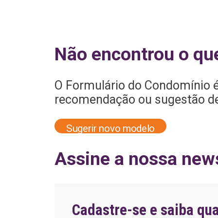
Revisão da leitu
de gás
Solicitação de
Não encontrou o qu
declaração de
quitação
O Formulário do Condomínio é
recomendação ou sugestão de 
Sugerir novo modelo
Assine a nossa news
Cadastre-se e saiba qu