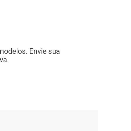
prestação de
contas ao síndico
Solicitação de
reparo imóveis
Pontualidade
modelos. Envie sua
va.