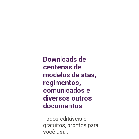
Requerimentos
Downloads de
centenas de
modelos de atas,
Abertura de
regimentos,
empresa
comunicados e
Devolução do
diversos outros
documentos.
fundo de reserv
Todos editáveis e
Requisição salã
gratuitos, prontos para
de festas
você usar.