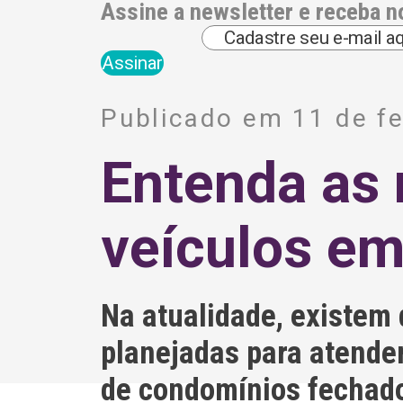
Assine a newsletter e receba n
A
l
Publicado em 11 de fe
t
e
r
Entenda as 
n
a
t
i
veículos e
v
e
:
Na atualidade, existem 
planejadas para atender
de condomínios fechados