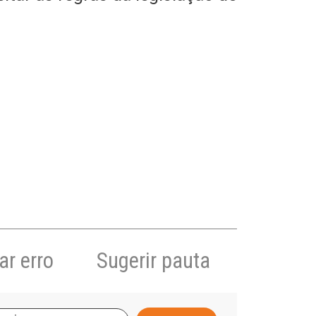
r erro
Sugerir pauta
A