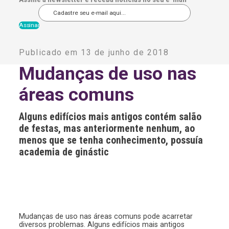
A
l
Publicado em 13 de junho de 2018
t
e
Mudanças de uso nas
r
n
áreas comuns
a
t
i
Alguns edifícios mais antigos contém salão
v
e
de festas, mas anteriormente nenhum, ao
:
menos que se tenha conhecimento, possuía
academia de ginástic
Mudanças de uso nas áreas comuns pode acarretar
diversos problemas. Alguns edifícios mais antigos