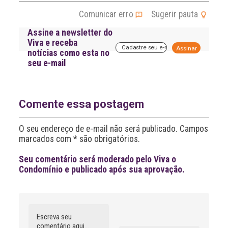
Comunicar erro
Sugerir pauta
Assine a newsletter do
Viva e receba
A
notícias como esta no
l
seu e-mail
t
e
r
n
a
Comente essa postagem
t
i
O seu endereço de e-mail não será publicado. Campos
v
marcados com * são obrigatórios.
e
:
Seu comentário será moderado pelo Viva o
Condomínio e publicado após sua aprovação.
Comentário
Nome
A
l