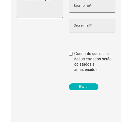
t
e
r
n
Email
a
t
i
v
e
:
Concordo que meus
dados enviados serão
coletados e
armazenados.
Leia
>
<