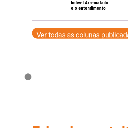
ocional e
Imóvel Arrematado
lação empática
e o entendimento
dem evitar
do STJ
nflitos no
ndomínio
Ver todas as colunas publicad