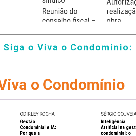
Autoriza
Reunião do
realizaç
conselho fiscal –
obra
Não aprovação
Reunião do
Siga o Viva o Condomínio:
conselho fiscal –
Aprovação com
ressalvas
 Viva o Condomínio
ODIRLEY ROCHA
SÉRGIO GOUVEI
Gestão
Inteligência
Condominial e IA:
Artificial na ges
Por que a
condominial: o