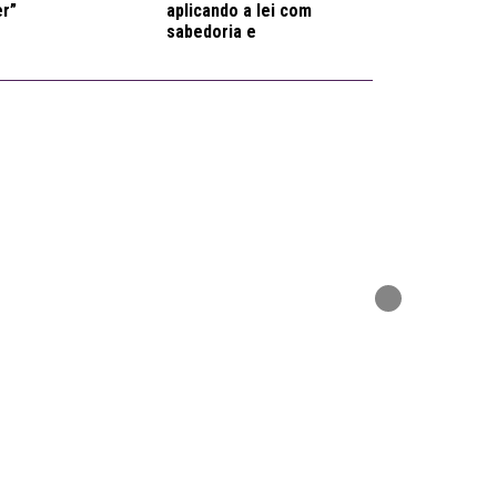
er”
aplicando a lei com
atua
sabedoria e
Rece
inteligência
emocional