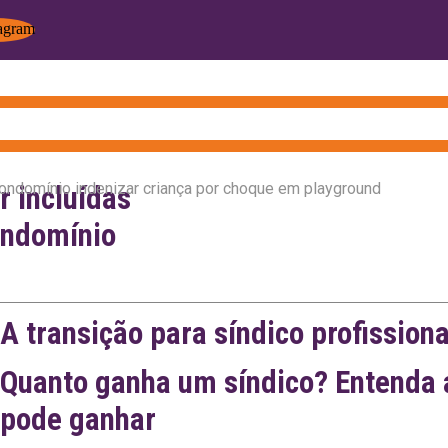
pelo uso de
5
ondomínio indenizar criança por choque em playground
ra esportiva
r incluídas
as
ondomínio
A transição para síndico profissiona
Quanto ganha um síndico? Entenda 
pode ganhar