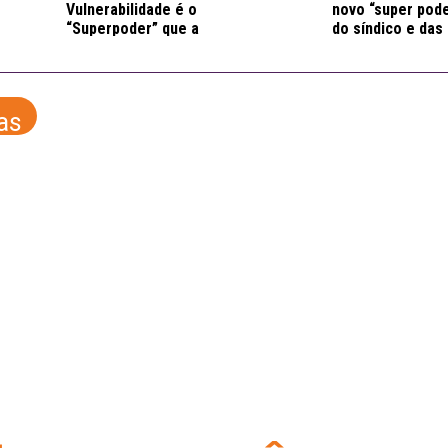
Vulnerabilidade é o
novo “super pod
“Superpoder” que a
do síndico e das
Máquina não
administradoras
possui?
as