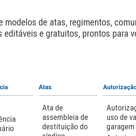
 modelos de atas, regimentos, comu
editáveis e gratuitos, prontos para v
cia
Atas
Autorizaçã
Ata de
Autoriza
assembleia de
uso de v
ência
destituição do
garagem
nário
síndico