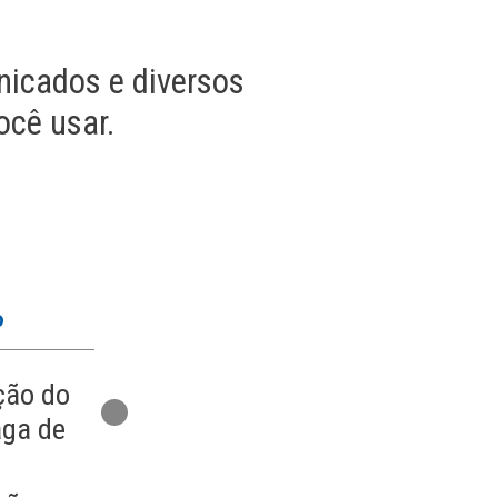
nicados e diversos
ocê usar.
o
Cartas
Comunicados
ção do
Carta de
Vistoria de
aga de
preposição
vazamento
Solicitação de
Visitantes 