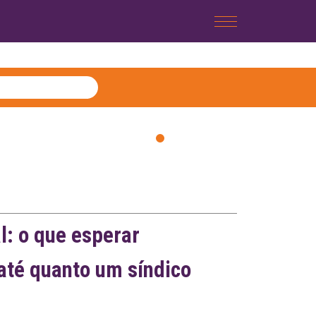
Posso rec
vindo do 
l: o que esperar
até quanto um síndico