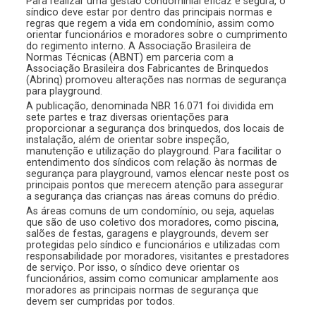
Para realizar uma gestão condominial eficaz e segura, o
síndico deve estar por dentro das principais normas e
regras que regem a vida em condomínio, assim como
orientar funcionários e moradores sobre o cumprimento
do regimento interno. A Associação Brasileira de
Normas Técnicas (ABNT) em parceria com a
Associação Brasileira dos Fabricantes de Brinquedos
(Abrinq) promoveu alterações nas normas de segurança
para playground.
A publicação, denominada NBR 16.071 foi dividida em
sete partes e traz diversas orientações para
proporcionar a segurança dos brinquedos, dos locais de
instalação, além de orientar sobre inspeção,
manutenção e utilização do playground. Para facilitar o
entendimento dos síndicos com relação às normas de
segurança para playground, vamos elencar neste post os
principais pontos que merecem atenção para assegurar
a segurança das crianças nas áreas comuns do prédio.
As áreas comuns de um condomínio, ou seja, aquelas
que são de uso coletivo dos moradores, como piscina,
salões de festas, garagens e playgrounds, devem ser
protegidas pelo síndico e funcionários e utilizadas com
responsabilidade por moradores, visitantes e prestadores
de serviço. Por isso, o síndico deve orientar os
funcionários, assim como comunicar amplamente aos
moradores as principais normas de segurança que
devem ser cumpridas por todos.