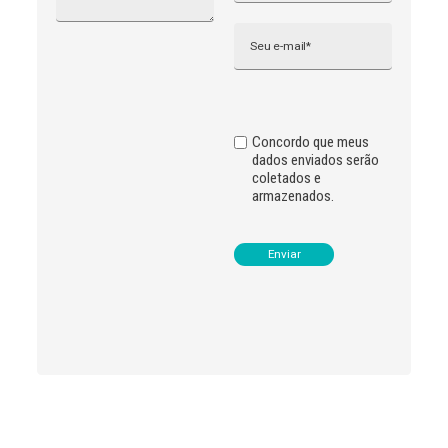
n
Email
a
t
i
v
e
:
Concordo que meus
dados enviados serão
coletados e
armazenados.
Leia
>
<
mais