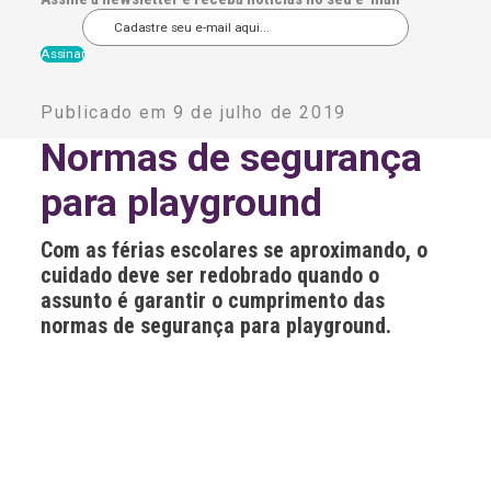
A
l
Publicado em 9 de julho de 2019
t
e
Normas de segurança
r
n
para playground
a
t
i
Com as férias escolares se aproximando, o
v
e
cuidado deve ser redobrado quando o
:
assunto é garantir o cumprimento das
normas de segurança para playground.