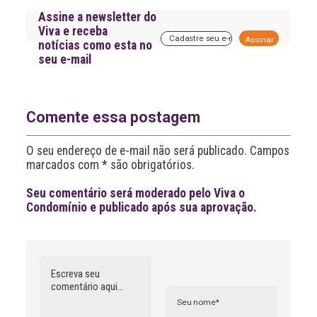
Assine a newsletter do
Viva e receba
A
notícias como esta no
l
seu e-mail
t
e
r
n
a
Comente essa postagem
t
i
O seu endereço de e-mail não será publicado. Campos
v
marcados com * são obrigatórios.
e
:
Seu comentário será moderado pelo Viva o
Condomínio e publicado após sua aprovação.
Comentário
Nome
A
l
t
e
r