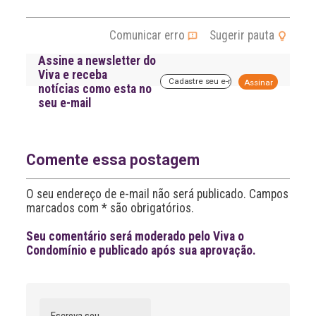
Comunicar erro
Sugerir pauta
Assine a newsletter do
Viva e receba
A
notícias como esta no
l
seu e-mail
t
e
r
n
a
Comente essa postagem
t
i
O seu endereço de e-mail não será publicado. Campos
v
marcados com * são obrigatórios.
e
:
Seu comentário será moderado pelo Viva o
Condomínio e publicado após sua aprovação.
Comentário
Nome
A