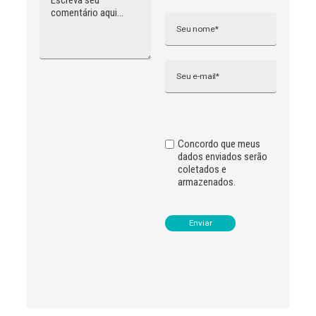
l
t
e
r
n
Email
a
t
i
v
e
:
Concordo que meus
dados enviados serão
coletados e
armazenados.