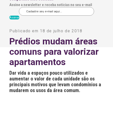
Assine a newsletter e receba notícias no seu e-mail
A
l
Publicado em 18 de julho de 2018
t
e
Prédios mudam áreas
r
n
comuns para valorizar
a
t
i
apartamentos
v
e
:
Dar vida a espaços pouco utilizados e
aumentar o valor de cada unidade são os
principais motivos que levam condomínios a
mudarem os usos da área comum.