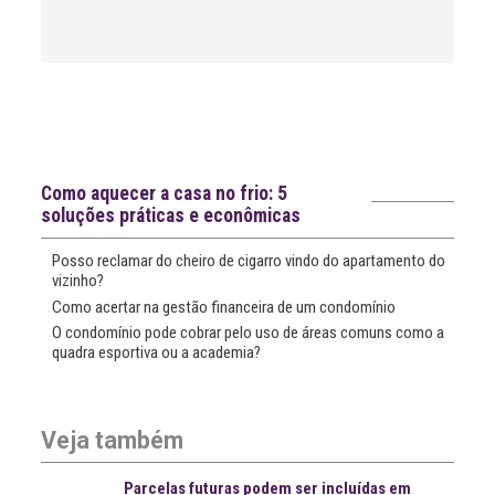
Leia
>
<
mais
notícias
Notícias recentes
Como aquecer a casa no frio: 5
soluções práticas e econômicas
Posso reclamar do cheiro de cigarro vindo do apartamento do
vizinho?
Como acertar na gestão financeira de um condomínio
O condomínio pode cobrar pelo uso de áreas comuns como a
quadra esportiva ou a academia?
Veja também
Parcelas futuras podem ser incluídas em