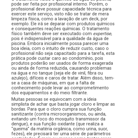
pode ser feita por profissional interno. Porém, o
profissional deve possuir capacidade técnica para
exercer este serviço, visto não se tratar de mera
limpeza física, como a lavação de um deck, por
exemplo. Ele irá se deparar com produtos químicos
e consequentes reações químicas. O tratamento
físico também deve ser executado com
expertise
,
pois é indispensável para a qualidade da água de
piscina. Embora inicialmente possa parecer uma
boa ideia, com o intuito de reduzir custo, caso o
profissional não seja capacitado para a tarefa, esta
prática pode custar caro ao condomínio, pois
produtos poderão ser usados de forma exagerada
ou ainda de forma reduzida, causando problemas
na água e no tanque (seja ele de vinil, fibra ou
azulejo), difíceis e caros de tratar. Além disso, tem-
se a casa de máquinas, em que a falta de
conhecimento pode levar ao comprometimento
dos equipamentos e do meio filtrante.
Muitas pessoas se equivocam com a ideia
simplista de achar que basta jogar cloro e limpar as
bordas. Para que o cloro cumpra sua função
sanitizante (contra microorganismos, ou ainda,
evitando um foco do mosquito transmissor da
dengue), e sua função oxidante (que realiza a
“queima” da matéria orgânica, como urina, suor,
fezes), ele precisará ter uma série de parâmetros