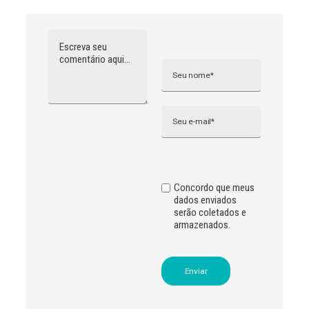
Comentário
Nome
A
l
t
e
r
n
Email
a
t
i
v
e
:
Concordo que meus
dados enviados
serão coletados e
armazenados.