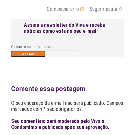
Comunicar erro
Sugerir pauta
Assine a newsletter do Viva e receba
notícias como esta no seu e-mail
A
l
t
e
r
n
Comente essa postagem
a
t
O seu endereço de e-mail não será publicado. Campos
i
v
marcados com * são obrigatórios.
e
:
Seu comentário será moderado pelo Viva o
Condomínio e publicado após sua aprovação.