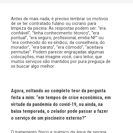
Antes de mais nada, é preciso lembrar os motivos
de se ter contratado fulano ou cicrano para
limpeza da piscina. As respostas podem ser: “era
confiável”, “tinha conhecimento técnico”, “era
pontual”, “era seguro, profissional, emitia NF” ou
“era conhecido do ex-síndico, da conselheira, do
morador”, “era barato”, “era cômodo”, “aceitava
permutas”. Podem parecer engraçadas algumas
colocações, mas imagine você, caro leitor, que
muitos serviços são mantidos por pura preguiça de
se buscar algo melhor.
Agora, voltando ao completo teor da pergunta
feita a mim: “em tempos de crise econômica, em
virtude da pandemia do covid-19, ou ainda, na
baixa temporada, o zelador pode passar a fazer
o serviço de um piscineiro externo?”
O tratamento físico e químico da água de piscina,