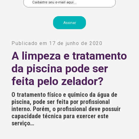
A
l
Publicado em 17 de junho de 2020
t
e
A limpeza e tratamento
r
n
da piscina pode ser
a
t
i
feita pelo zelador?
v
e
:
O tratamento físico e químico da água de
piscina, pode ser feita por profissional
interno. Porém, o profissional deve possuir
capacidade técnica para exercer este
serviço…