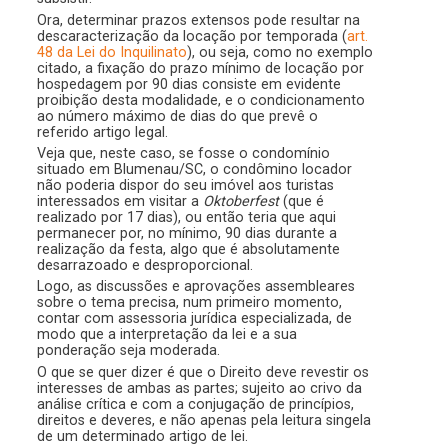
Ora, determinar prazos extensos pode resultar na
descaracterização da locação por temporada (
art.
48 da Lei do Inquilinato
), ou seja, como no exemplo
citado, a fixação do prazo mínimo de locação por
hospedagem por 90 dias consiste em evidente
proibição desta modalidade, e o condicionamento
ao número máximo de dias do que prevê o
referido artigo legal.
Veja que, neste caso, se fosse o condomínio
situado em Blumenau/SC, o condômino locador
não poderia dispor do seu imóvel aos turistas
interessados em visitar a
Oktoberfest
(que é
realizado por 17 dias), ou então teria que aqui
permanecer por, no mínimo, 90 dias durante a
realização da festa, algo que é absolutamente
desarrazoado e desproporcional.
Logo, as discussões e aprovações assembleares
sobre o tema precisa, num primeiro momento,
contar com assessoria jurídica especializada, de
modo que a interpretação da lei e a sua
ponderação seja moderada.
O que se quer dizer é que o Direito deve revestir os
interesses de ambas as partes; sujeito ao crivo da
análise crítica e com a conjugação de princípios,
direitos e deveres, e não apenas pela leitura singela
de um determinado artigo de lei.