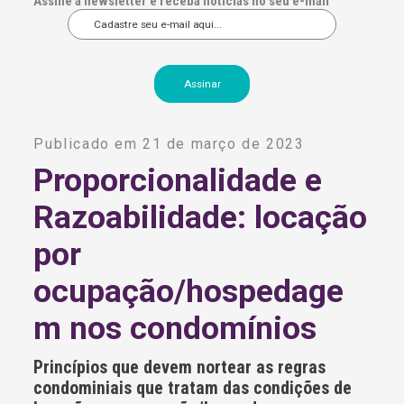
Assine a newsletter e receba notícias no seu e-mail
A
l
Publicado em 21 de março de 2023
t
e
Proporcionalidade e
r
n
Razoabilidade: locação
a
t
i
por
v
e
ocupação/hospedage
:
m nos condomínios
Princípios que devem nortear as regras
condominiais que tratam das condições de