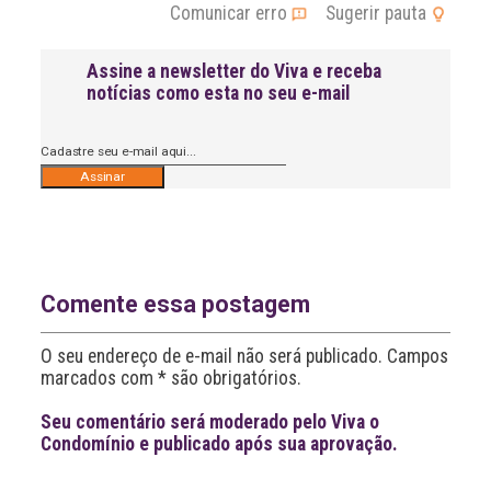
Comunicar erro
Sugerir pauta
Assine a newsletter do Viva e receba
notícias como esta no seu e-mail
A
l
t
e
r
n
Comente essa postagem
a
t
O seu endereço de e-mail não será publicado. Campos
i
v
marcados com * são obrigatórios.
e
:
Seu comentário será moderado pelo Viva o
Condomínio e publicado após sua aprovação.
Leia
>
<