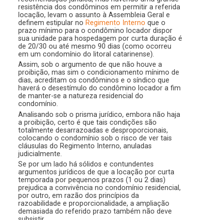
resistência dos condôminos em permitir a referida
locação, levam o assunto à Assembleia Geral e
definem estipular no
Regimento Interno
que o
prazo mínimo para o condômino locador dispor
sua unidade para hospedagem por curta duração é
de 20/30 ou até mesmo 90 dias (como ocorreu
em um condomínio do litoral catarinense).
Assim, sob o argumento de que não houve a
proibição, mas sim o condicionamento mínimo de
dias, acreditam os condôminos e o síndico que
haverá o desestímulo do condômino locador a fim
de manter-se a natureza residencial do
condomínio.
Analisando sob o prisma jurídico, embora não haja
a proibição, certo é que tais condições são
totalmente desarrazoadas e desproporcionais,
colocando o condomínio sob o risco de ver tais
cláusulas do Regimento Interno, anuladas
judicialmente.
Se por um lado há sólidos e contundentes
argumentos jurídicos de que a locação por curta
temporada por pequenos prazos (1 ou 2 dias)
prejudica a convivência no condomínio residencial,
por outro, em razão dos princípios da
razoabilidade e proporcionalidade, a ampliação
demasiada do referido prazo também não deve
subsistir.