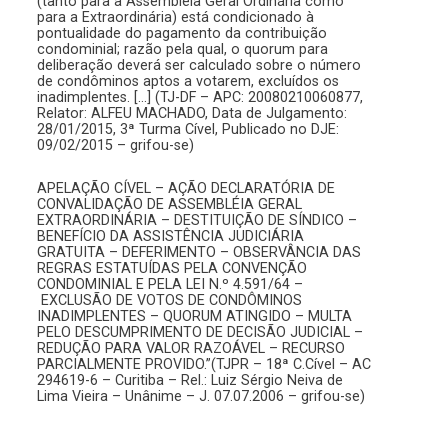
(tanto para a Assembléia Geral Ordinária como
para a Extraordinária) está condicionado à
pontualidade do pagamento da contribuição
condominial; razão pela qual, o quorum para
deliberação deverá ser calculado sobre o número
de condôminos aptos a votarem, excluídos os
inadimplentes. […] (TJ-DF – APC: 20080210060877,
Relator: ALFEU MACHADO, Data de Julgamento:
28/01/2015, 3ª Turma Cível, Publicado no DJE:
09/02/2015 – grifou-se)
APELAÇÃO CÍVEL – AÇÃO DECLARATÓRIA DE
CONVALIDAÇÃO DE ASSEMBLÉIA GERAL
EXTRAORDINÁRIA – DESTITUIÇÃO DE SÍNDICO –
BENEFÍCIO DA ASSISTÊNCIA JUDICIÁRIA
GRATUITA – DEFERIMENTO – OBSERVÂNCIA DAS
REGRAS ESTATUÍDAS PELA CONVENÇÃO
CONDOMINIAL E PELA LEI N.º 4.591/64 –
EXCLUSÃO DE VOTOS DE CONDÔMINOS
INADIMPLENTES – QUORUM ATINGIDO – MULTA
PELO DESCUMPRIMENTO DE DECISÃO JUDICIAL –
REDUÇÃO PARA VALOR RAZOÁVEL – RECURSO
PARCIALMENTE PROVIDO.”(TJPR – 18ª C.Cível – AC
294619-6 – Curitiba – Rel.: Luiz Sérgio Neiva de
Lima Vieira – Unânime – J. 07.07.2006 – grifou-se)