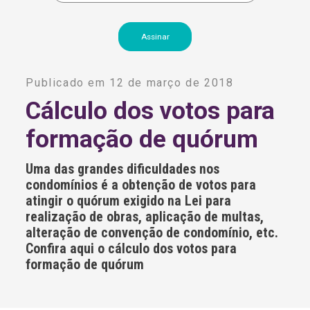
A
l
Publicado em 12 de março de 2018
t
e
Cálculo dos votos para
r
n
formação de quórum
a
t
i
Uma das grandes dificuldades nos
v
e
condomínios é a obtenção de votos para
:
atingir o quórum exigido na Lei para
realização de obras, aplicação de multas,
alteração de convenção de condomínio, etc.
Confira aqui o cálculo dos votos para
formação de quórum