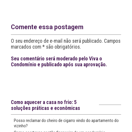
l
t
e
r
n
Comente essa postagem
a
t
O seu endereço de e-mail não será publicado. Campos
i
v
marcados com * são obrigatórios.
e
:
Seu comentário será moderado pelo Viva o
Condomínio e publicado após sua aprovação.
Leia
>
<
mais
notícias
Notícias recentes
Como aquecer a casa no frio: 5
soluções práticas e econômicas
Posso reclamar do cheiro de cigarro vindo do apartamento do
vizinho?