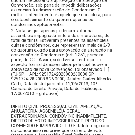
quórum necessário à aprovação de alteração de
Convenção, sob pena de impedir deliberações
essenciais à administração do Condomínio. O
melhor entendimento é aquele que considera, para
o estabelecimento do quórum, apenas os
condôminos aptos a votar.
2. Nota-se que apenas poderiam votar na
assembleia impugnada vinte e dois moradores, do
total de trinta. Estiveram presentes na assembleia
quinze condôminos, que representam mais de 2/3
do quórum exigido para aprovação da alteração na
convenção do Condomínio (art. 1.351, primeira
parte, do CC). Assim, sob diversos enfoques, o
aspecto formal da assembleia, pela qual houve a
aprovação de nova Convenção, foi observado. […]
(TJ-SP – APL: 92517242820088260000 SP
9251724-28.2008.8.26.0000, Relator: Carlos Alberto
Garbi, Data de Julgamento: 11/06/2013, 10ª
Câmara de Direito Privado, Data de Publicação:
17/06/2013 – grifou-se).
DIREITO CIVIL. PROCESSUAL CIVIL. APELAÇÃO.
ANULATÓRIA. ASSEMBLÉIA GERAL
EXTRAORDINÁRIA. CONDÔMINO INADIMPLENTE.
DIREITO DE VOTO. IMPOSSIBILIDADE. RECURSO
CONHECIDO E IMPROVIDO. 1. O Estatuto originário
do condomínio réu prevê que o direito de voto