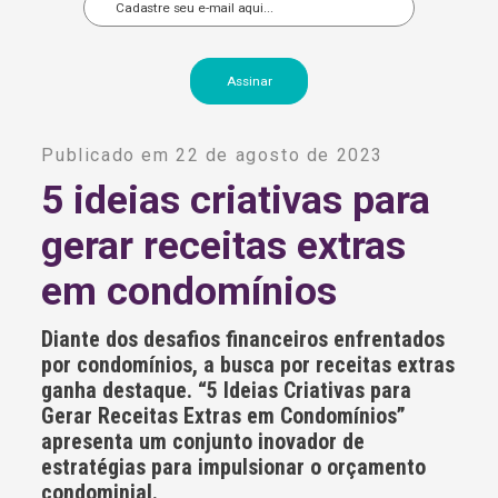
A
l
Publicado em 22 de agosto de 2023
t
e
5 ideias criativas para
r
n
gerar receitas extras
a
t
i
em condomínios
v
e
:
Diante dos desafios financeiros enfrentados
por condomínios, a busca por receitas extras
ganha destaque. “5 Ideias Criativas para
Gerar Receitas Extras em Condomínios”
apresenta um conjunto inovador de
estratégias para impulsionar o orçamento
condominial.