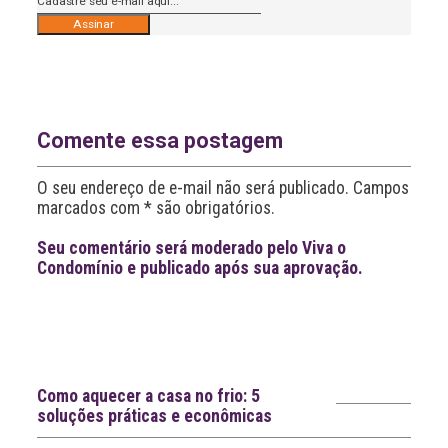
A
l
t
e
r
n
Comente essa postagem
a
t
O seu endereço de e-mail não será publicado. Campos
i
v
marcados com * são obrigatórios.
e
:
Seu comentário será moderado pelo Viva o
Condomínio e publicado após sua aprovação.
Leia
>
<
mais
notícias
Notícias recentes
Como aquecer a casa no frio: 5
soluções práticas e econômicas