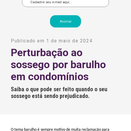
A
l
Publicado em 1 de maio de 2024
t
e
Perturbação ao
r
n
sossego por barulho
a
t
i
em condomínios
v
e
:
Saiba o que pode ser feito quando o seu
sossego está sendo prejudicado.
O tema barulho é sempre motivo de muita reclamação para