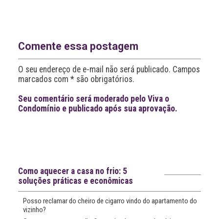
l
t
e
r
n
Comente essa postagem
a
t
O seu endereço de e-mail não será publicado. Campos
i
v
marcados com * são obrigatórios.
e
:
Seu comentário será moderado pelo Viva o
Condomínio e publicado após sua aprovação.
Leia
>
<
mais
notícias
Notícias recentes
Como aquecer a casa no frio: 5
soluções práticas e econômicas
Posso reclamar do cheiro de cigarro vindo do apartamento do
vizinho?