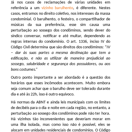
Já nos casos de reclamações de várias unidades em
referência a um
vizinho barulhento
, é diferente. Nestes
casos, entramos no direito coletivo, nos interesses da massa
condominial. O barulhento, o festeiro, o compartilhador de
músicas da sua preferência, esse sim causa uma
perturbação ao sossego dos condôminos, sendo dever do
síndico conversar, notificar e até multar, dependendo as
regras internas do condomínio. O art. 1336, inciso IV do
Código Civil determina que são direitos dos condôminos: “
IV
– dar às suas partes a mesma destinação que tem a
edificação, e não as utilizar de maneira prejudicial ao
sossego, salubridade e segurança dos possuidores, ou aos
bons costumes.”
Outro ponto importante a ser abordado é a questão dos
horários que esses incômodos acontecem. Muito embora
seja comum achar que o barulho deve ser tolerado durante
dia e até às 22h, isso é outro equívoco.
Há normas da ABNT e ainda leis municipais com os limites
de decibéis para o dia e noite em cada região, no entanto, a
perturbação ao sossego dos condôminos pode não ter hora.
Há vizinhos tão inconvenientes que deveriam morar em
uma ilha isolada, mas como isso não é possível, eles se
alocam em unidades residenciais de condomínios. O Código