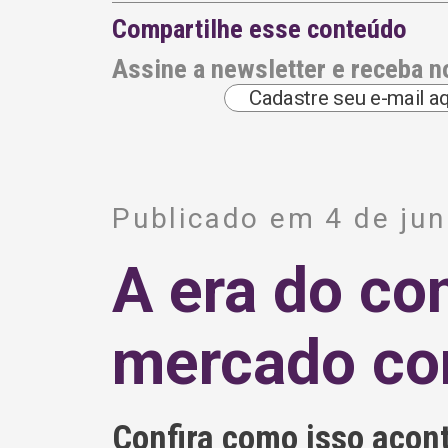
Compartilhe esse conteúdo
Assine a newsletter e receba n
A
l
Publicado em 4 de ju
t
e
r
A era do c
n
a
t
i
mercado co
v
e
:
Confira como isso acon