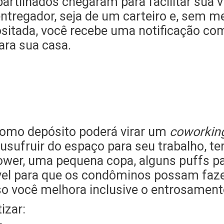
artilhados chegaram para facilitar sua 
ntregador, seja de um carteiro e, sem 
itada, você recebe uma notificação co
para sua casa.
 como depósito poderá virar um
coworkin
sufruir do espaço para seu trabalho, te
power, uma pequena copa, alguns puffs p
el para que os condôminos possam faze
so você melhora inclusive o entrosament
izar: