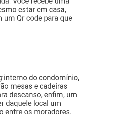
vida. Você recebe uma
mesmo estar em casa,
m um Qr code para que
g
interno do condomínio,
rão mesas e cadeiras
ara descanso, enfim, um
r daquele local um
o entre os moradores.