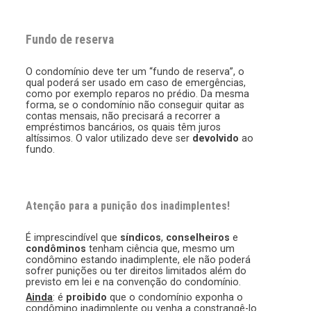
Fundo de reserva
O condomínio deve ter um “fundo de reserva”, o
qual poderá ser usado em caso de emergências,
como por exemplo reparos no prédio. Da mesma
forma, se o condomínio não conseguir quitar as
contas mensais, não precisará a recorrer a
empréstimos bancários, os quais têm juros
altíssimos. O valor utilizado deve ser
devolvido
ao
fundo.
Atenção para a punição dos inadimplentes!
É imprescindível que
síndicos
,
conselheiros
e
condôminos
tenham ciência que, mesmo um
condômino estando inadimplente, ele não poderá
sofrer punições ou ter direitos limitados além do
previsto em lei e na convenção do condomínio.
Ainda
: é
proibido
que o condomínio exponha o
condômino inadimplente ou venha a constrangê-lo