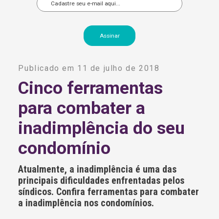
A
l
Publicado em 11 de julho de 2018
t
e
Cinco ferramentas
r
n
para combater a
a
t
i
inadimplência do seu
v
e
condomínio
:
Atualmente, a inadimplência é uma das
principais dificuldades enfrentadas pelos
síndicos. Confira ferramentas para combater
a inadimplência nos condomínios.