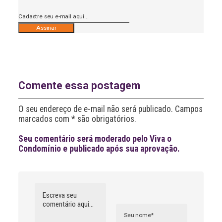
A
l
t
e
r
n
Comente essa postagem
a
t
O seu endereço de e-mail não será publicado. Campos
i
v
marcados com * são obrigatórios.
e
:
Seu comentário será moderado pelo Viva o
Condomínio e publicado após sua aprovação.
Comentário
Nome
A
l
t
e