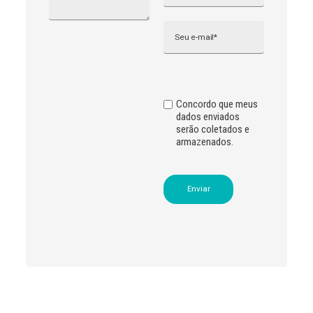
r
n
Email
a
t
i
v
e
:
Concordo que meus
dados enviados
serão coletados e
armazenados.
Leia
>
<
mais