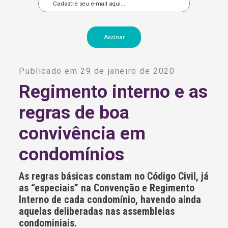
A
l
Publicado em 29 de janeiro de 2020
t
e
Regimento interno e as
r
n
regras de boa
a
t
i
convivência em
v
e
condomínios
:
As regras básicas constam no Código Civil, já
as “especiais” na Convenção e Regimento
Interno de cada condomínio, havendo ainda
aquelas deliberadas nas assembleias
condominiais.