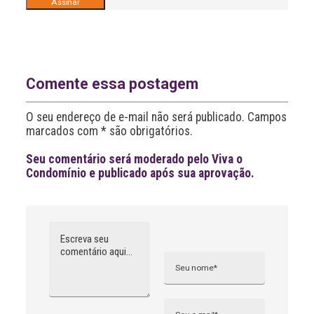
A
l
t
e
r
n
Comente essa postagem
a
t
O seu endereço de e-mail não será publicado. Campos
i
v
marcados com * são obrigatórios.
e
:
Seu comentário será moderado pelo Viva o
Condomínio e publicado após sua aprovação.
Comentário
Nome
A
l
t
e
r
n
Email
a