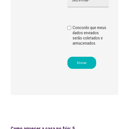
t
i
v
e
:
Concordo que meus
dados enviados
serão coletados e
armazenados.
Leia
>
<
mais
notícias
Notícias recentes
Como aquecer a casa no frio: 5