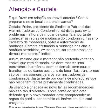
Atenção e Cautela
E que fazer em relação ao imóvel anterior? Como
preparar o novo local para onde vamos?
Gedaias Freire, presidente do Sindicato Patronal das
Administradoras de Condomínio, dá dicas para evitar
problemas na hora de mudar de casa. “É importante
conhecer as regras de mudança do condomínio, fazer o
cadastro de moradores, obter a autorização de
mudança. Sempre efetuando a mudança nos dias e
horários permitidos, evitando causar transtornos aos
demais moradores”, indica.
Assim, mesmo que o morador não pretenda voltar ao
imóvel que está deixando, ele deve manter uma
convivência harmônica com os demais, sem causar
transtornos ou danos aos bens do local. Tais transtornos
são os mais comuns para os administradores de
condomínios. Justamente por conta de moradores que
não respeitam regras previamente combinadas.
Já visando a chegada ao novo lar, as recomendações
não são tão diferentes. O presidente do sindicato
defende que o novo morador deve compreender as
regras do prédio, condomínio ou imóvel em que está
chegando.
É o que também frisa Glauco Souza, vice-presidente da