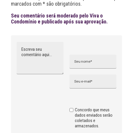
marcados com * são obrigatórios.
e
:
Seu comentário será moderado pelo Viva o
Condomínio e publicado após sua aprovação.
Comentário
Nome
A
l
t
e
r
n
Email
a
t
i
v
e
:
Concordo que meus
dados enviados serão
coletados e
armazenados.