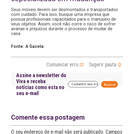
Seus móveis devem ser desmontados e transportados
com cuidado. Para isso, busque uma empresa que
possua profissionais capacitados para o manuseio de
seus objetos. Assim, você não corre o risco de sofrer
avarias e prejuízos durante o processo de mudar de
casa.
Fonte: A Gazeta
Comunicar erro
Sugerir pauta
Assine a newsletter do
Viva e receba
A
notícias como esta no
l
seu e-mail
t
e
r
n
a
Comente essa postagem
t
i
O seu endereço de e-mail não será publicado. Campos
v