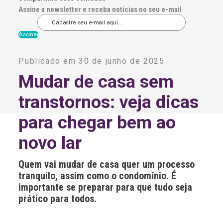
Assine a newsletter e receba notícias no seu e-mail
A
l
Publicado em 30 de junho de 2025
t
e
Mudar de casa sem
r
n
transtornos: veja dicas
a
t
i
para chegar bem ao
v
e
novo lar
:
Quem vai mudar de casa quer um processo
tranquilo, assim como o condomínio. É
importante se preparar para que tudo seja
prático para todos.