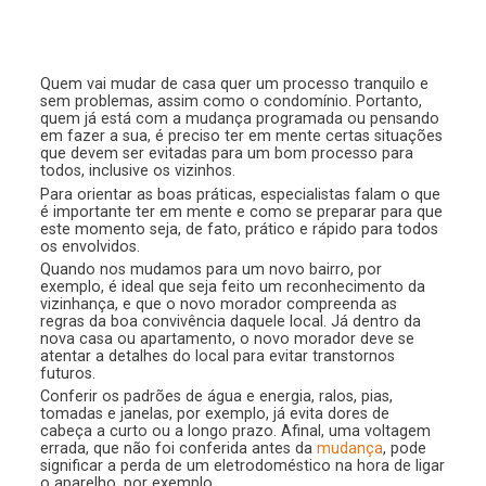
Quem vai mudar de casa quer um processo tranquilo e
sem problemas, assim como o condomínio. Portanto,
quem já está com a mudança programada ou pensando
em fazer a sua, é preciso ter em mente certas situações
que devem ser evitadas para um bom processo para
todos, inclusive os vizinhos.
Para orientar as boas práticas, especialistas falam o que
é importante ter em mente e como se preparar para que
este momento seja, de fato, prático e rápido para todos
os envolvidos.
Quando nos mudamos para um novo bairro, por
exemplo, é ideal que seja feito um reconhecimento da
vizinhança, e que o novo morador compreenda as
regras da boa convivência daquele local. Já dentro da
nova casa ou apartamento, o novo morador deve se
atentar a detalhes do local para evitar transtornos
futuros.
Conferir os padrões de água e energia, ralos, pias,
tomadas e janelas, por exemplo, já evita dores de
cabeça a curto ou a longo prazo. Afinal, uma voltagem
errada, que não foi conferida antes da
mudança
, pode
significar a perda de um eletrodoméstico na hora de ligar
o aparelho, por exemplo.