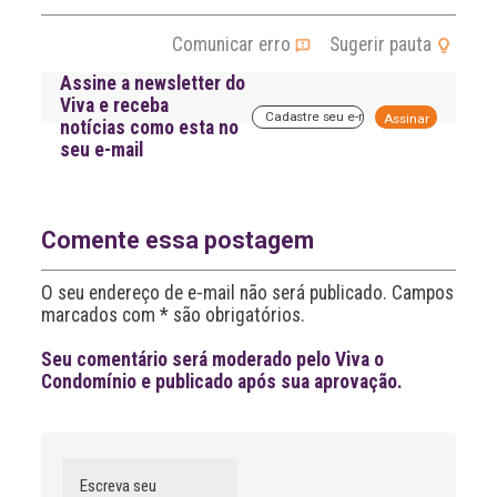
Comunicar erro
Sugerir pauta
Assine a newsletter do
Viva e receba
A
notícias como esta no
l
seu e-mail
t
e
r
n
a
Comente essa postagem
t
i
O seu endereço de e-mail não será publicado. Campos
v
marcados com * são obrigatórios.
e
:
Seu comentário será moderado pelo Viva o
Condomínio e publicado após sua aprovação.
Comentário
Nome
A
l