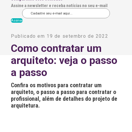
Assine a newsletter e receba notícias no seu e-mail
A
l
Publicado em 19 de setembro de 2022
t
e
Como contratar um
r
n
arquiteto: veja o passo
a
t
i
a passo
v
e
:
Confira os motivos para contratar um
arquiteto, o passo a passo para contratar o
profissional, além de detalhes do projeto de
arquitetura.