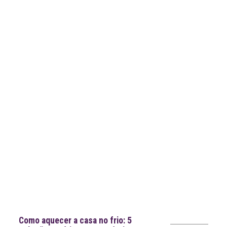
Leia
>
<
mais
notícias
Notícias recentes
Como aquecer a casa no frio: 5