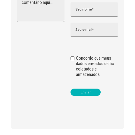
t
e
r
n
Email
a
t
i
v
e
:
Concordo que meus
dados enviados serão
coletados e
armazenados.