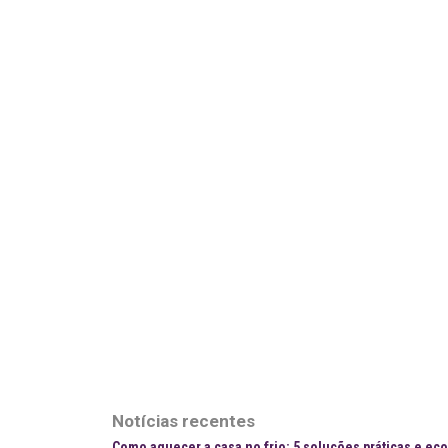
Notícias recentes
Como aquecer a casa no frio: 5 soluções práticas e e