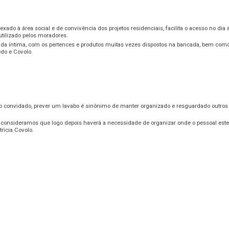
ado à área social e de convivência dos projetos residenciais, facilita o acesso no d
utilizado pelos moradores.
da íntima, com os pertences e produtos muitas vezes dispostos na bancada, bem como 
edo e Covolo.
 o convidado, prever um lavabo é sinônimo de manter organizado e resguardado outro
consideramos que logo depois haverá a necessidade de organizar onde o pessoal est
ricia Covolo.