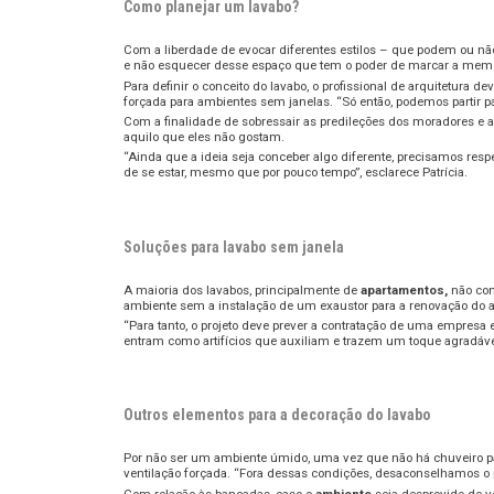
Como planejar um lavabo?
Com a liberdade de evocar diferentes estilos – que podem ou não 
e não esquecer desse espaço que tem o poder de marcar a memór
Para definir o conceito do lavabo, o profissional de arquitetura d
forçada para ambientes sem janelas. “Só então, podemos partir par
Com a finalidade de sobressair as predileções dos moradores e 
aquilo que eles não gostam.
“Ainda que a ideia seja conceber algo diferente, precisamos resp
de se estar, mesmo que por pouco tempo”, esclarece Patrícia.
Soluções para lavabo sem janela
A maioria dos lavabos, principalmente de
apartamentos
,
não con
ambiente sem a instalação de um exaustor para a renovação do a
“Para tanto, o projeto deve prever a contratação de uma empresa 
entram como artifícios que auxiliam e trazem um toque agradáv
Outros elementos para a decoração do lavabo
Por não ser um ambiente úmido, uma vez que não há chuveiro pa
ventilação forçada. “Fora dessas condições, desaconselhamos o pa
Com relação às bancadas, caso o
ambiente
seja desprovido de v