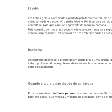
Lavabo
Em linhas gerais, o ambiente é pautado pelo tamanho reduzido e 
cuba/bancada e o espelho”, detalha Giselle. Por isso, vale cons
confortável para que o usuário aproveite de maneira cômoda.
Pela conexão com as áreas sociais, o lavabo abre frente para exp
sempre impressionar. Por se tratar de um ambiente onde as pessoa
Banheiro
Ao contrário do lavabo, o projeto do ambiente prevê uma estrutur
todo, o profissional de arquitetura de interiores busca prever 
estar e relaxamento.
Quando o projeto não dispõe de um lavabo
Principalmente em
imóveis pequenos
– em média, com 50m² –, 
banheiro social, que mescla um toque de elegância, como a ins