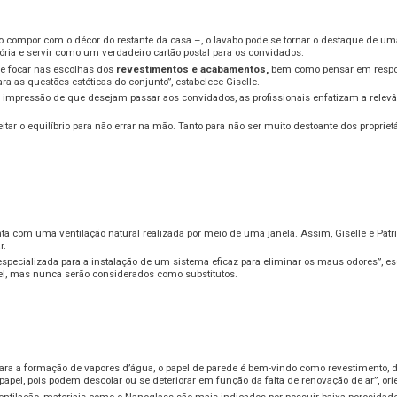
compor com o décor do restante da casa –, o lavabo pode se tornar o destaque de uma re
ia e servir como um verdadeiro cartão postal para os convidados.
eve focar nas escolhas dos
revestimentos e acabamentos
,
bem como pensar em resposta
a as questões estéticas do conjunto”, estabelece Giselle.
a impressão de que desejam passar aos convidados, as profissionais enfatizam a rel
eitar o equilíbrio para não errar na mão. Tanto para não ser muito destoante dos propri
ta com uma ventilação natural realizada por meio de uma janela. Assim, Giselle e Patri
r.
especializada para a instalação de um sistema eficaz para eliminar os maus odores”, esc
el, mas nunca serão considerados como substitutos.
ra a formação de vapores d’água, o papel de parede é bem-vindo como revestimento, 
pel, pois podem descolar ou se deteriorar em função da falta de renovação de ar”, orie
entilação, materiais como o Nanoglass são mais indicados por possuir baixa porosidade