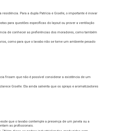
sidência. Para a dupla Patrícia e Giselle, o importante é inovar
s para questões específicas do layout ou prover a ventilação
evância de conhecer as preferências dos moradores, como também
etários, como para que o lavabo não se torne um ambiente pesado
cia frisam que não é possível considerar a existência de um
larece Giselle. Ela ainda salienta que os sprays e aromatizadores
desde que o lavabo contemple a presença de um janela ou a
ntam as profissionais.
. “Além disso, as pedras industrializadas, produzidas com