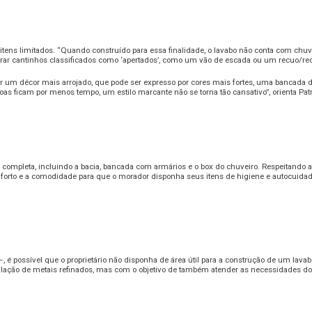
itens limitados. “Quando construído para essa finalidade, o lavabo não conta com chuve
iderar cantinhos classificados como ‘apertados’, como um vão de escada ou um recuo/re
or um décor mais arrojado, que pode ser expresso por cores mais fortes, uma bancada d
s ficam por menos tempo, um estilo marcante não se torna tão cansativo”, orienta Patr
a completa, incluindo a bacia, bancada com armários e o box do chuveiro. Respeitando 
o conforto e a comodidade para que o morador disponha seus itens de higiene e autocuid
é possível que o proprietário não disponha de área útil para a construção de um lavab
talação de metais refinados, mas com o objetivo de também atender as necessidades d