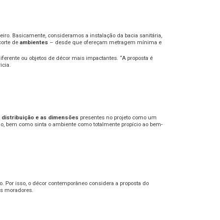
iro. Basicamente, consideramos a instalação da bacia sanitária,
corte de
ambientes
– desde que ofereçam metragem mínima e
iferente ou objetos de décor mais impactantes. “A proposta é
icia.
a
distribuição e as dimensões
presentes no projeto como um
ado, bem como sinta o ambiente como totalmente propício ao bem-
o. Por isso, o décor contemporâneo considera a proposta do
os moradores.