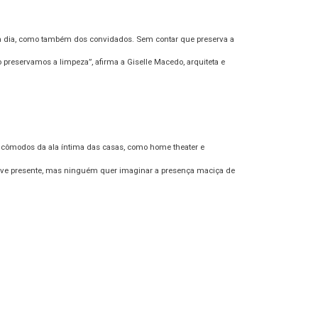
ia a dia, como também dos convidados. Sem contar que preserva a
preservamos a limpeza”, afirma a Giselle Macedo, arquiteta e
s cômodos da ala íntima das casas, como home theater e
eve presente, mas ninguém quer imaginar a presença maciça de