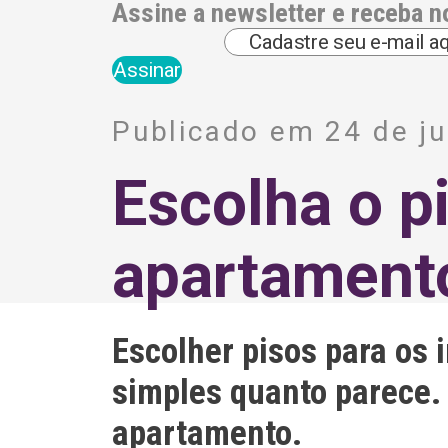
Assine a newsletter e receba n
A
l
Publicado em 24 de j
t
e
r
Escolha o pi
n
a
t
i
apartament
v
e
:
Escolher pisos para os 
simples quanto parece. 
apartamento.