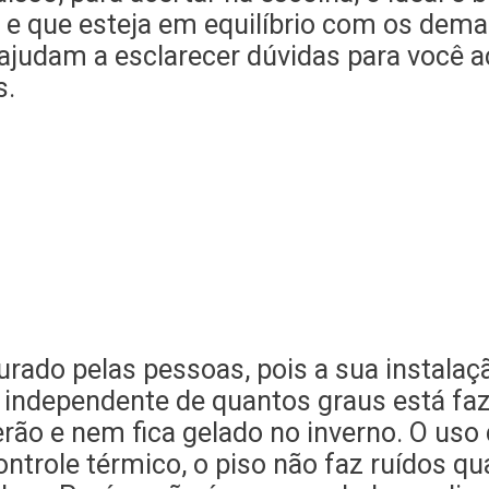
el e que esteja em equilíbrio com os dema
judam a esclarecer dúvidas para você ac
s.
curado pelas pessoas, pois a sua instala
ndependente de quantos graus está fazen
rão e nem fica gelado no inverno. O uso 
ntrole térmico, o piso não faz ruídos q