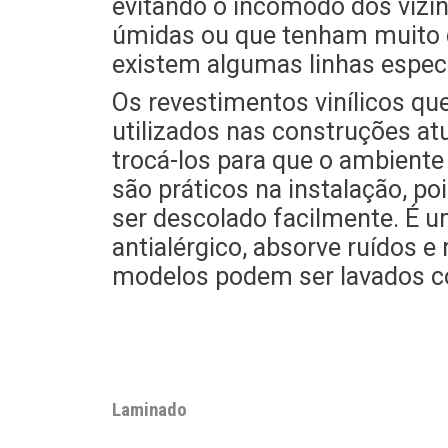
evitando o incômodo dos vizi
úmidas ou que tenham muito c
existem algumas linhas especí
Os revestimentos vinílicos qu
utilizados nas construções at
trocá-los para que o ambient
são práticos na instalação, p
ser descolado facilmente. É u
antialérgico, absorve ruídos 
modelos podem ser lavados c
Laminado