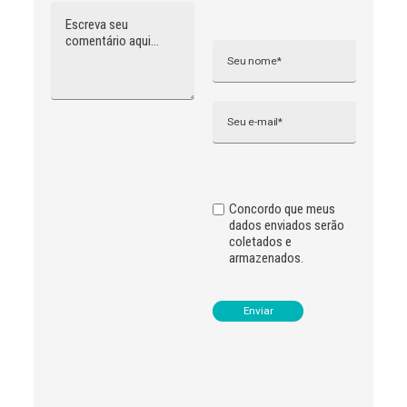
Comentário
Nome
A
l
t
e
r
n
Email
a
t
i
v
e
:
Concordo que meus
dados enviados serão
coletados e
armazenados.