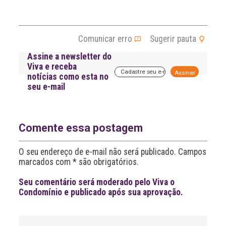
Comunicar erro
Sugerir pauta
Assine a newsletter do
Viva e receba
A
notícias como esta no
l
seu e-mail
t
e
r
n
a
Comente essa postagem
t
i
O seu endereço de e-mail não será publicado. Campos
v
marcados com * são obrigatórios.
e
:
Seu comentário será moderado pelo Viva o
Condomínio e publicado após sua aprovação.