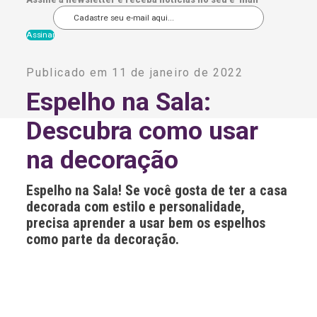
A
l
Publicado em 11 de janeiro de 2022
t
e
Espelho na Sala:
r
n
Descubra como usar
a
t
i
na decoração
v
e
:
Espelho na Sala! Se você gosta de ter a casa
decorada com estilo e personalidade,
precisa aprender a usar bem os espelhos
como parte da decoração.