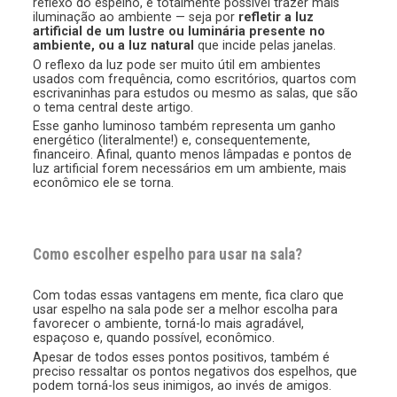
reflexo do espelho, é totalmente possível trazer mais
iluminação ao ambiente — seja por
refletir a luz
artificial de um lustre ou luminária presente no
ambiente, ou a luz natural
que incide pelas janelas.
O reflexo da luz pode ser muito útil em ambientes
usados com frequência, como escritórios, quartos com
escrivaninhas para estudos ou mesmo as salas, que são
o tema central deste artigo.
Esse ganho luminoso também representa um ganho
energético (literalmente!) e, consequentemente,
financeiro. Afinal, quanto menos lâmpadas e pontos de
luz artificial forem necessários em um ambiente, mais
econômico ele se torna.
Como escolher espelho para usar na sala?
Com todas essas vantagens em mente, fica claro que
usar espelho na sala pode ser a melhor escolha para
favorecer o ambiente, torná-lo mais agradável,
espaçoso e, quando possível, econômico.
Apesar de todos esses pontos positivos, também é
preciso ressaltar os pontos negativos dos espelhos, que
podem torná-los seus inimigos, ao invés de amigos.