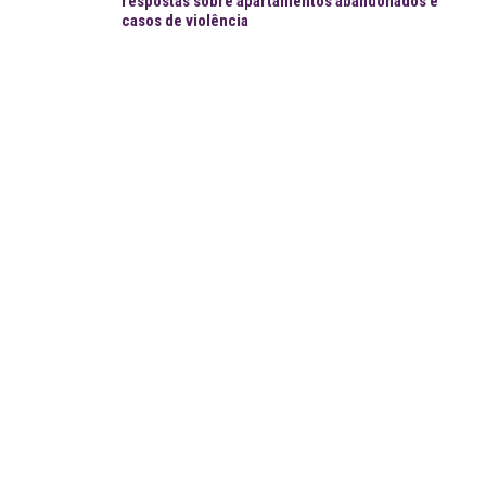
respostas sobre apartamentos abandonados e
casos de violência