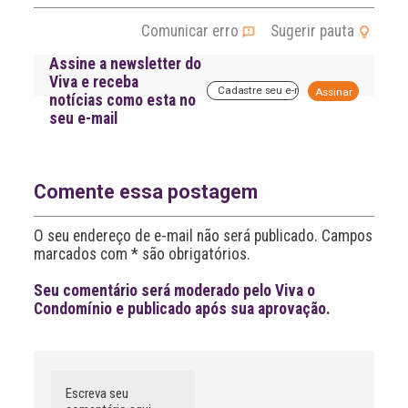
Comunicar erro
Sugerir pauta
Assine a newsletter do
Viva e receba
A
notícias como esta no
l
seu e-mail
t
e
r
n
a
Comente essa postagem
t
i
O seu endereço de e-mail não será publicado. Campos
v
marcados com * são obrigatórios.
e
:
Seu comentário será moderado pelo Viva o
Condomínio e publicado após sua aprovação.
Comentário
Nome
A
l