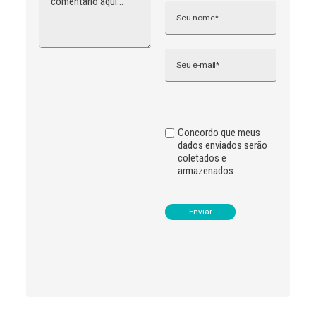
t
e
r
n
Email
a
t
i
v
e
:
Concordo que meus
dados enviados serão
coletados e
armazenados.