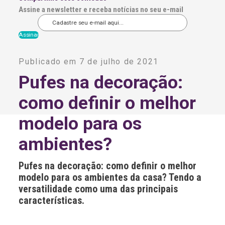
Assine a newsletter e receba notícias no seu e-mail
A
l
Publicado em 7 de julho de 2021
t
e
Pufes na decoração:
r
n
como definir o melhor
a
t
i
modelo para os
v
e
ambientes?
:
Pufes na decoração: como definir o melhor
modelo para os ambientes da casa? Tendo a
versatilidade como uma das principais
características.