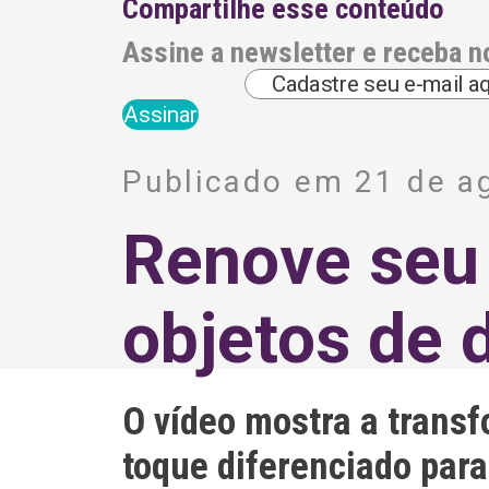
Compartilhe esse conteúdo
Assine a newsletter e receba n
A
l
Publicado em 21 de a
t
e
r
Renove seu
n
a
t
i
objetos de 
v
e
:
O vídeo mostra a trans
toque diferenciado para