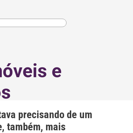
óveis e
os
tava precisando de um
 e, também, mais