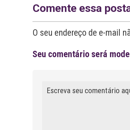
Comente essa post
O seu endereço de e-mail n
Seu comentário será moder
Comentário
A
l
t
e
r
n
a
t
i