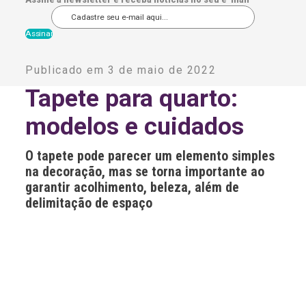
A
l
Publicado em 3 de maio de 2022
t
e
Tapete para quarto:
r
n
modelos e cuidados
a
t
i
O tapete pode parecer um elemento simples
v
e
na decoração, mas se torna importante ao
:
garantir acolhimento, beleza, além de
delimitação de espaço