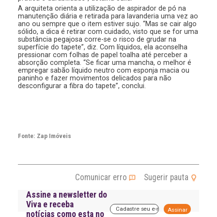
A arquiteta orienta a utilização de aspirador de pó na
manutenção diária e retirada para lavanderia uma vez ao
ano ou sempre que o item estiver sujo. “Mas se cair algo
sólido, a dica é retirar com cuidado, visto que se for uma
substância pegajosa corre-se o risco de grudar na
superfície do tapete”, diz. Com líquidos, ela aconselha
pressionar com folhas de papel toalha até perceber a
absorção completa. “Se ficar uma mancha, o melhor é
empregar sabão líquido neutro com esponja macia ou
paninho e fazer movimentos delicados para não
desconfigurar a fibra do tapete”, conclui.
Fonte: Zap Imóveis
Comunicar erro
Sugerir pauta
Assine a newsletter do
Viva e receba
A
notícias como esta no
l