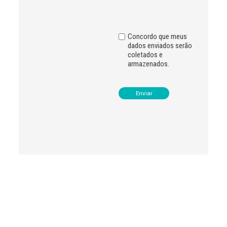
i
v
e
:
Concordo que meus
dados enviados serão
coletados e
armazenados.
Leia
>
<
mais
notícias