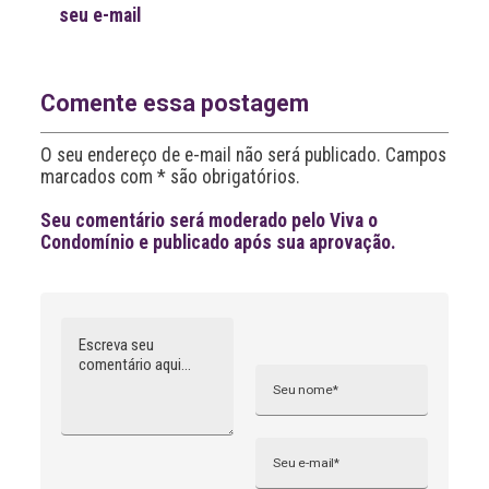
seu e-mail
t
e
r
n
a
Comente essa postagem
t
i
O seu endereço de e-mail não será publicado. Campos
v
marcados com * são obrigatórios.
e
:
Seu comentário será moderado pelo Viva o
Condomínio e publicado após sua aprovação.
Comentário
Nome
A
l
t
e
r
n
Email
a
t