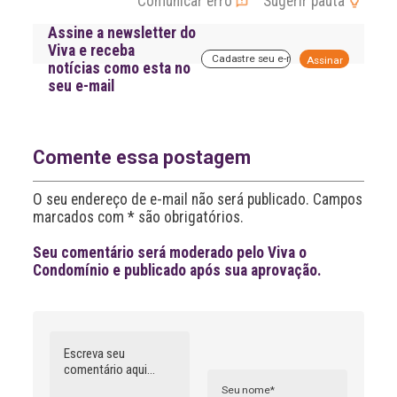
Comunicar erro
Sugerir pauta
Assine a newsletter do
Viva e receba
A
notícias como esta no
l
seu e-mail
t
e
r
n
a
Comente essa postagem
t
i
O seu endereço de e-mail não será publicado. Campos
v
marcados com * são obrigatórios.
e
:
Seu comentário será moderado pelo Viva o
Condomínio e publicado após sua aprovação.
Comentário
Nome
A
l
t
e