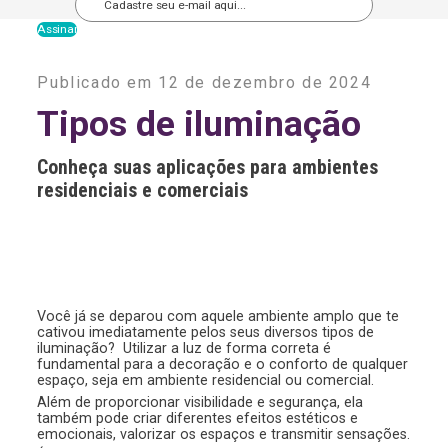
A
l
Publicado em 12 de dezembro de 2024
t
e
Tipos de iluminação
r
n
a
Conheça suas aplicações para ambientes
t
residenciais e comerciais
i
v
e
:
Você já se deparou com aquele ambiente amplo que te
cativou imediatamente pelos seus diversos tipos de
iluminação? Utilizar a luz de forma correta é
fundamental para a decoração e o conforto de qualquer
espaço, seja em ambiente residencial ou comercial.
Além de proporcionar visibilidade e segurança, ela
também pode criar diferentes efeitos estéticos e
emocionais, valorizar os espaços e transmitir sensações.