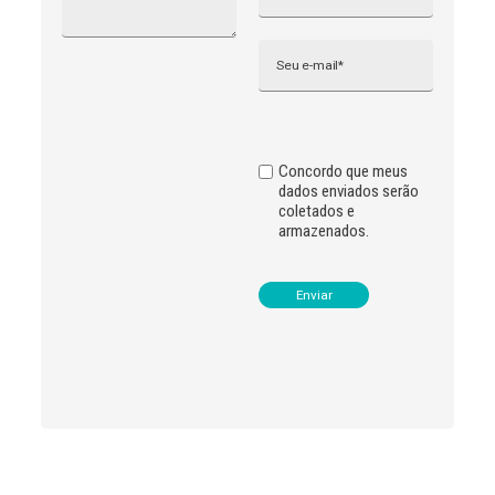
r
n
Email
a
t
i
v
e
:
Concordo que meus
dados enviados serão
coletados e
armazenados.
Leia
>
<
mais