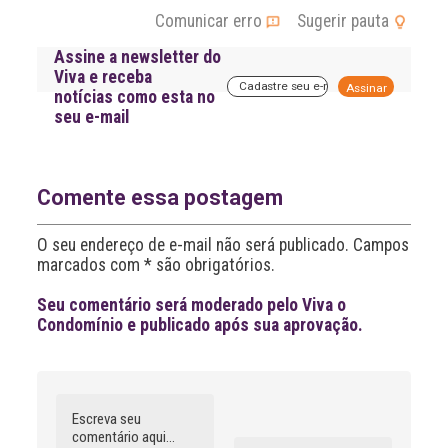
Comunicar erro
Sugerir pauta
Assine a newsletter do
Viva e receba
A
notícias como esta no
l
seu e-mail
t
e
r
n
a
Comente essa postagem
t
i
O seu endereço de e-mail não será publicado. Campos
v
marcados com * são obrigatórios.
e
:
Seu comentário será moderado pelo Viva o
Condomínio e publicado após sua aprovação.
Comentário
Nome
A
l
t