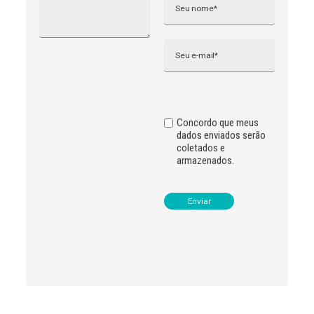
e
r
n
Email
a
t
i
v
e
:
Concordo que meus
dados enviados serão
coletados e
armazenados.
Leia
>
<