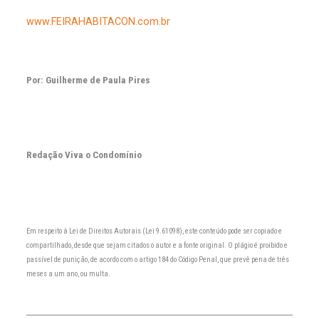
www.FEIRAHABITACON.com.br
Por: Guilherme de Paula Pires
Redação Viva o Condomínio
Em respeito à Lei de Direitos Autorais (Lei 9.61098), este conteúdo pode ser copiado e
compartilhado, desde que sejam citados o autor e a fonte original. O plágio é proibido e
passível de punição, de acordo com o artigo 184 do Código Penal, que prevê pena de três
meses a um ano, ou multa.