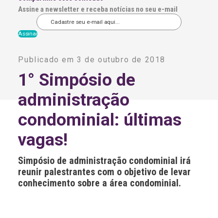
Assine a newsletter e receba notícias no seu e-mail
A
l
Publicado em 3 de outubro de 2018
t
e
1° Simpósio de
r
n
administração
a
t
i
condominial: últimas
v
e
vagas!
:
Simpósio de administração condominial irá
reunir palestrantes com o objetivo de levar
conhecimento sobre a área condominial.