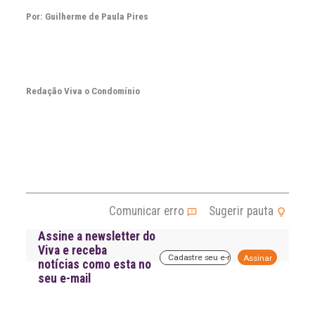
Por: Guilherme de Paula Pires
Redação Viva o Condomínio
Comunicar erro
Sugerir pauta
Assine a newsletter do
Viva e receba
A
notícias como esta no
l
seu e-mail
t
e
r