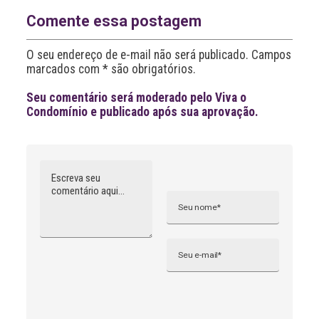
n
a
Comente essa postagem
t
i
O seu endereço de e-mail não será publicado. Campos
v
marcados com * são obrigatórios.
e
:
Seu comentário será moderado pelo Viva o
Condomínio e publicado após sua aprovação.
Comentário
Nome
A
l
t
e
r
n
Email
a
t
i
v
e
: