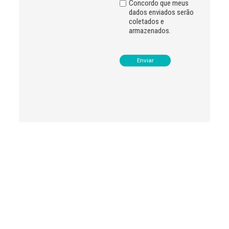
Concordo que meus
dados enviados serão
coletados e
armazenados.
Leia
>
<
mais
notícias