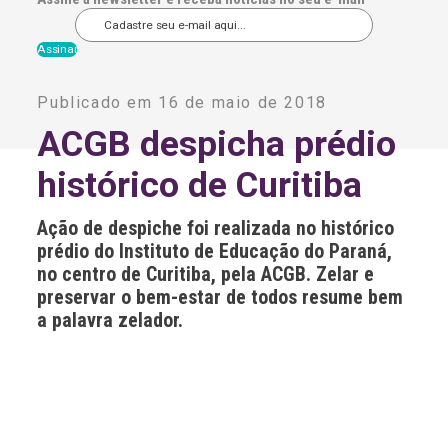
A
l
Publicado em 16 de maio de 2018
t
e
ACGB despicha prédio
r
n
histórico de Curitiba
a
t
i
Ação de despiche foi realizada no histórico
v
e
prédio do Instituto de Educação do Paraná,
:
no centro de Curitiba, pela ACGB. Zelar e
preservar o bem-estar de todos resume bem
a palavra zelador.