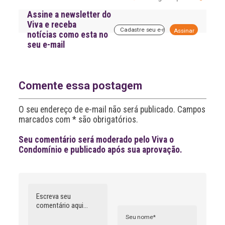
Assine a newsletter do
Viva e receba
A
notícias como esta no
l
seu e-mail
t
e
r
n
a
Comente essa postagem
t
i
O seu endereço de e-mail não será publicado. Campos
v
marcados com * são obrigatórios.
e
:
Seu comentário será moderado pelo Viva o
Condomínio e publicado após sua aprovação.
Comentário
Nome
A
l
t
e