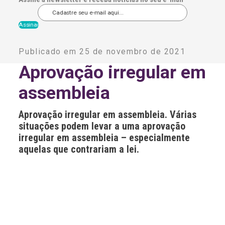
A
l
Publicado em 25 de novembro de 2021
t
e
Aprovação irregular em
r
n
assembleia
a
t
i
Aprovação irregular em assembleia. Várias
v
e
situações podem levar a uma aprovação
:
irregular em assembleia – especialmente
aquelas que contrariam a lei.