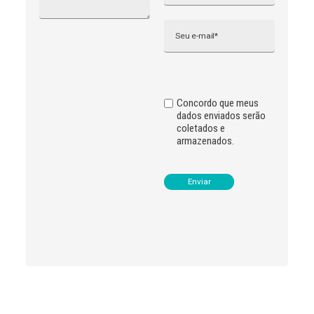
r
n
Email
a
t
i
v
e
:
Concordo que meus
dados enviados serão
coletados e
armazenados.
Leia
>
<
mais