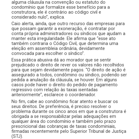
alguma cláusula na convenção ou estatuto do
condomínio que formalize esse benefício para a
construtora, ele é contrário ao código civil e
considerado nulo”, explica.
Caio alerta, ainda, que outro recurso das empresas para
que possam garantir a exoneração, é contratar por
conta própria administradores ou síndicos que ajudam a
manter esta irregularidade. Ele afirma que “esse ato
também contraria o Código Civil, que determina uma
eleição em assembleia ordinária, devidamente
convocada para escolher o síndico”.
Essa prática abusiva dá ao morador que se sentir
prejudicado o direito de rever os valores não recolhidos
para que sejam devidamente pagos. “O direito de ação é
assegurado a todos, condômino ou síndico, podendo ser
pedida a anulação da cláusula, se houver. Em alguns
casos pode haver o direito do pedido de pagamento
regressivo com relação às taxas isentadas
anteriormente”, esclarece o coordenador.
No fim, cabe ao condômino ficar atento e buscar os
seus direitos. De preferência, é preciso resolver o
problema durante os cinco anos em que a construtora é
obrigada a se responsabilizar pelas adequações em
qualquer área do condomínio e também pelo prazo
prescricional das cobranças de taxas condominiais,
firmadas recentemente pelo Superior Tribunal de Justiça
(STJ).