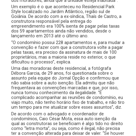
dos moradores, ainda que a unidade esteja inabitada”.
Um exemplo é o que aconteceu no Residencial Park
Style localizado no Jardim Atlântico, região sul de
Goiânia. De acordo com a ex-síndica, Thaís de Castro, a
construtora responsável pela entrega do
empreendimento era 100% isenta de pagar pelas taxas
dos 59 apartamentos ainda não vendidos, desde o
lançamento em 2013 até o último ano.
“O condomínio possui 228 apartamentos e, para mudar a
convenção e fazer com que a construtora volte a pagar
pelas taxas, era preciso da assinatura de mais de 100
proprietários, mas a maioria reside no exterior, o que
dificultou o processo”, explica.
Uma das moradoras deste residencial, a fotógrafa
Débora Garcia, de 29 anos, foi questionada sobre o
assunto pela equipe do Jornal Opção e confirmou que
não sabia sobre a auto isenção. Ela admitiu que não
frequentava as convenções marcadas e que, por isso,
nunca tomou conhecimento da ilegalidade. “É
complicado acompanhar as reuniões de condomínio, eu
viajo muito, não tenho horário fixo de trabalho, e não tiro
um tempo para me atualizar sobre esses assuntos”, diz.
De acordo com o advogado e coordenador de
condomínios, Caio César Mota, essa auto isenção da
qual as construtoras se beneficiam é algo tido no direito
como “letra morta”, ou seja, como é ilegal, não precisa
ter a convenção alterada para deixar de valer. “Se houver