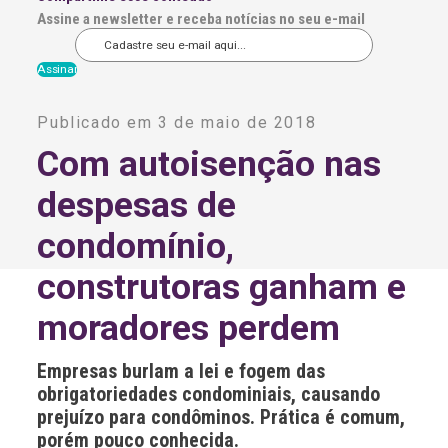
Assine a newsletter e receba notícias no seu e-mail
A
l
Publicado em 3 de maio de 2018
t
e
Com autoisenção nas
r
n
despesas de
a
t
i
condomínio,
v
e
construtoras ganham e
:
moradores perdem
Empresas burlam a lei e fogem das
obrigatoriedades condominiais, causando
prejuízo para condôminos. Prática é comum,
porém pouco conhecida.