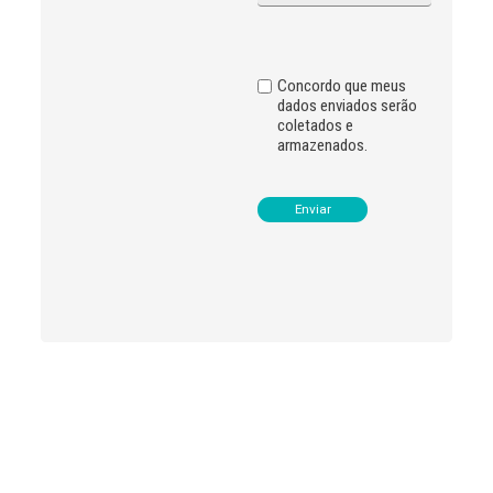
i
v
e
:
Concordo que meus
dados enviados serão
coletados e
armazenados.
Leia
>
<
mais
notícias