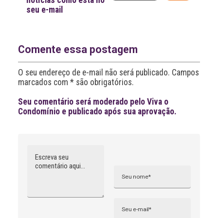
notícias como esta no
l
seu e-mail
t
e
r
n
a
Comente essa postagem
t
i
O seu endereço de e-mail não será publicado. Campos
v
marcados com * são obrigatórios.
e
:
Seu comentário será moderado pelo Viva o
Condomínio e publicado após sua aprovação.
Comentário
Nome
A
l
t
e
r
n
Email
a
t