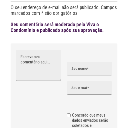
i
O seu endereço de e-mail não será publicado. Campos
v
marcados com * são obrigatórios.
e
:
Seu comentário será moderado pelo Viva o
Condomínio e publicado após sua aprovação.
Comentário
Nome
A
l
t
e
r
n
Email
a
t
i
v
e
:
Concordo que meus
dados enviados serão
coletados e