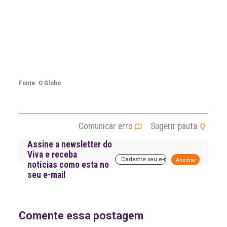
Fonte: O Globo
Comunicar erro
Sugerir pauta
Assine a newsletter do
Viva e receba
A
notícias como esta no
l
seu e-mail
t
e
r
n
a
Comente essa postagem
t