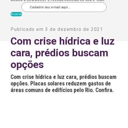
A
l
Publicado em 3 de dezembro de 2021
t
e
Com crise hídrica e luz
r
n
cara, prédios buscam
a
t
i
opções
v
e
:
Com crise hídrica e luz cara, prédios buscam
opções. Placas solares reduzem gastos de
áreas comuns de edifícios pelo Rio. Confira.