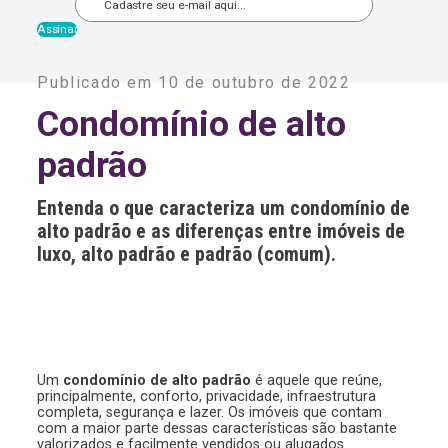
A
l
Publicado em 10 de outubro de 2022
t
e
Condomínio de alto
r
n
padrão
a
t
i
Entenda o que caracteriza um condomínio de
v
e
alto padrão e as diferenças entre imóveis de
:
luxo, alto padrão e padrão (comum).
Um
condomínio de alto padrão
é aquele que reúne,
principalmente, conforto, privacidade, infraestrutura
completa, segurança e lazer. Os imóveis que contam
com a maior parte dessas características são bastante
valorizados e facilmente vendidos ou alugados.