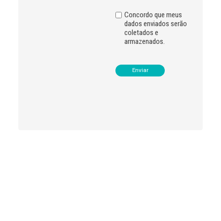
e
:
Concordo que meus
dados enviados serão
coletados e
armazenados.
Leia
>
<
mais
notícias