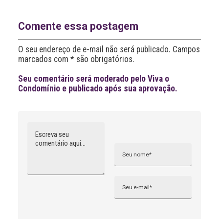
r
n
a
Comente essa postagem
t
i
O seu endereço de e-mail não será publicado. Campos
v
marcados com * são obrigatórios.
e
:
Seu comentário será moderado pelo Viva o
Condomínio e publicado após sua aprovação.
Comentário
Nome
A
l
t
e
r
n
Email
a
t
i
v