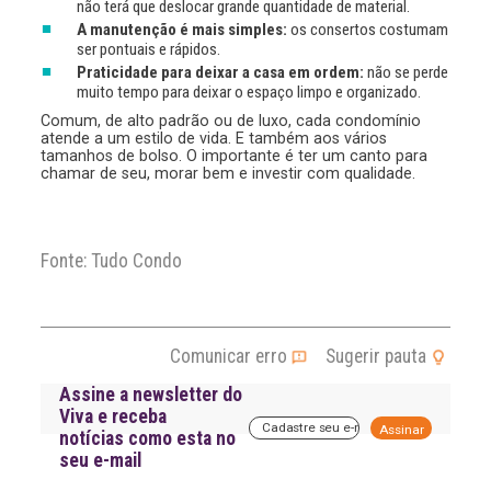
não terá que deslocar grande quantidade de material.
A manutenção é mais simples:
os consertos costumam
ser pontuais e rápidos.
Praticidade para deixar a casa em ordem:
não se perde
muito tempo para deixar o espaço limpo e organizado.
Comum, de alto padrão ou de luxo, cada condomínio
atende a um estilo de vida. E também aos vários
tamanhos de bolso. O importante é ter um canto para
chamar de seu, morar bem e investir com qualidade.
Fonte: Tudo Condo
Comunicar erro
Sugerir pauta
Assine a newsletter do
Viva e receba
A
notícias como esta no
l
seu e-mail
t
e